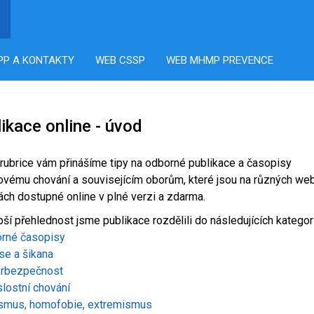
PP A KONTAKTY
WEB CSSP
WEB MHMP PREVENCE
ikace online - úvod
 rubrice vám přinášíme tipy na odborné publikace a časopisy
kovému chování a souvisejícím oborům, které jsou na různých w
ách dostupné online v plné verzi a zdarma.
pší přehlednost jsme publikace rozdělili do následujících kategori
rné časopisy
se a šikana
rbezpečnost
slostní chování
smus, homofobie, extremismus