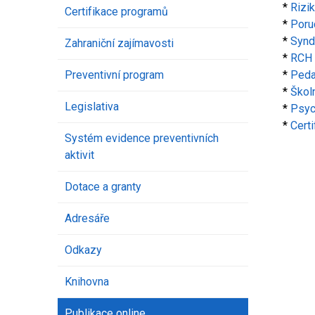
*
Rizi
Certifikace programů
*
Poru
*
Syn
Zahraniční zajímavosti
*
RCH 
Preventivní program
*
Peda
*
Škol
Legislativa
*
Psyc
*
Certi
Systém evidence preventivních
aktivit
Dotace a granty
Adresáře
Odkazy
Knihovna
Publikace online