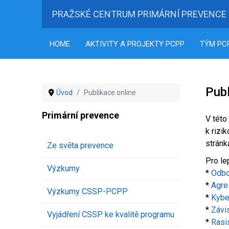
PRAŽSKÉ CENTRUM PRIMÁRNÍ PREVENCE
HOME
AKTIVITY A PROJEKTY PCPP
TÝM PC
Publ
Úvod
Publikace online
Primární prevence
V této
k rizi
stránk
Ze světa prevence
Pro le
Výzkumy
*
Odbo
*
Agre
Výzkumy CSSP-PCPP
*
Kybe
*
Závi
Vyjádření CSSP ke kvalitě programu
*
Rasi