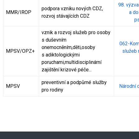
98. výzva
podpora vzniku nových CDZ,
MMR/IROP
a do
rozvoj stávajících CDZ
ps
vznik a rozvoj služeb pro osoby
s duševním
062-Komp
onemocněním,děti,osoby
MPSV/OPZ+
služeb 
s adiktologickými
poruchami,multidisciplinární
zajištění krizové péče...
preventivní a podpůrné služby
MPSV
Národní d
pro rodiny