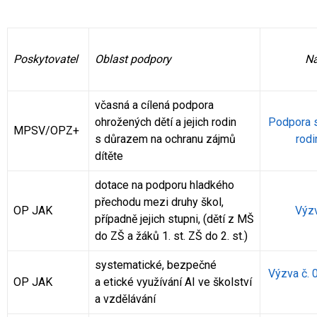
Poskytovatel
Oblast podpory
Ná
včasná a cílená podpora
ohrožených dětí a jejich rodin
Podpora s
MPSV/OPZ+
s důrazem na ochranu zájmů
rodi
dítěte
dotace na podporu hladkého
přechodu mezi druhy škol,
OP JAK
Výzv
případně jejich stupni, (dětí z MŠ
do ZŠ a žáků 1. st. ZŠ do 2. st.)
systematické, bezpečné
Výzva č.
OP JAK
a etické využívání AI ve školství
a vzdělávání