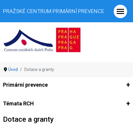
PRAŽSKÉ CENTRUM PRIMÁRNÍ PREVENCE
Úvod
Dotace a granty
Primární prevence
Ze světa prevence
Výzkumy
Výzkumy CSSP-PCPP
Vyjádř
Témata RCH
Dotace a granty
Co je rizikové chování (RCH)
Agrese a šikana
Závislostní ch