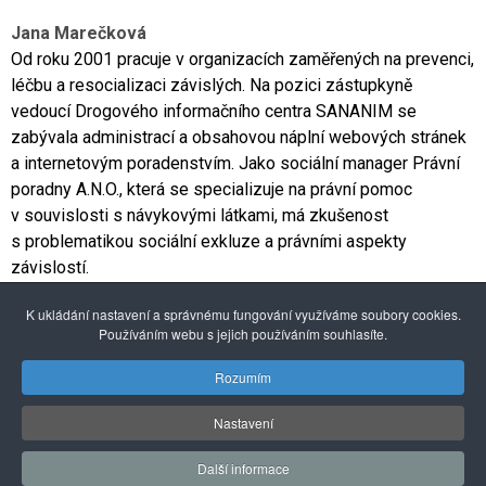
Jana Marečková
Od roku 2001 pracuje v organizacích zaměřených na prevenci,
léčbu a resocializaci závislých. Na pozici zástupkyně
vedoucí Drogového informačního centra SANANIM se
zabývala administrací a obsahovou náplní webových stránek
a internetovým poradenstvím. Jako sociální manager Právní
poradny A.N.O., která se specializuje na právní pomoc
v souvislosti s návykovými látkami, má zkušenost
s problematikou sociální exkluze a právními aspekty
závislostí.
Email:
jana.mareckova@csspraha.cz
K ukládání nastavení a správnému fungování využíváme soubory cookies.
Používáním webu s jejich používáním souhlasíte.
Rozumím
Nastavení
© 2026 Pražské centrum primární prevence
Další informace