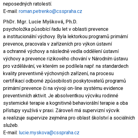
neposedných ratolestí.
E-mail:
roman.petrenko@csspraha.cz
PhDr. Mgr. Lucie Myšková, Ph.D.
psycholožka působící řadu let v oblasti prevence
a institucionální výchovy. Byla lektorkou programů primární
prevence, pracovala v zařízeních pro výkon ústavní
a ochranné výchovy a následně vedla oddělení ústavní
výchovy a prevence rizikového chování v Národním ústavu
pro vzdělávání, ve kterém se podílela např. na standardech
kvality preventivně výchovných zařízení, na procesu
certifikací odborné způsobilosti poskytovatelů programů
primární prevence či na vývoji on-line systému evidence
preventivních aktivit. Je absolventkou výcviku rodinné
systemické terapie a kognitivně behaviorální terapie a oba
přístupy využívá v praxi. Zároveň má supervizní výcvik
a realizuje supervize zejména pro oblast školství a sociálních
služeb.
E-mail:
lucie.myskova@csspraha.cz