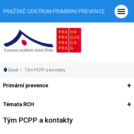
PRAŽSKÉ CENTRUM PRIMÁRNÍ PREVENCE
Úvod
Tým PCPP a kontakty
Primární prevence
Ze světa prevence
Výzkumy
Výzkumy CSSP-PCPP
Vyjádř
Témata RCH
Tým PCPP a kontakty
Co je rizikové chování (RCH)
Agrese a šikana
Závislostní ch