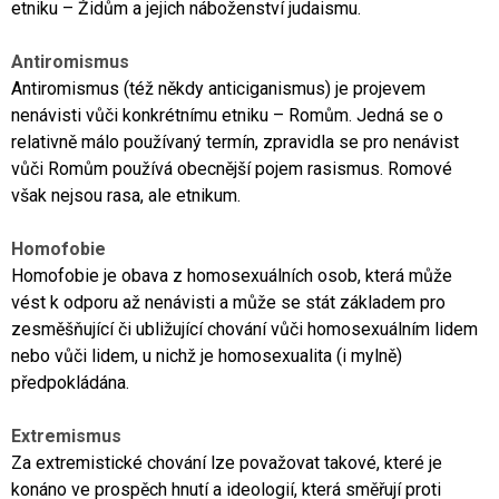
etniku – Židům a jejich náboženství judaismu.
Antiromismus
Antiromismus (též někdy anticiganismus) je projevem
nenávisti vůči konkrétnímu etniku – Romům. Jedná se o
relativně málo používaný termín, zpravidla se pro nenávist
vůči Romům používá obecnější pojem rasismus. Romové
však nejsou rasa, ale etnikum.
Homofobie
Homofobie je obava z homosexuálních osob, která může
vést k odporu až nenávisti a může se stát základem pro
zesměšňující či ubližující chování vůči homosexuálním lidem
nebo vůči lidem, u nichž je homosexualita (i mylně)
předpokládána.
Extremismus
Za extremistické chování lze považovat takové, které je
konáno ve prospěch hnutí a ideologií, která směřují proti