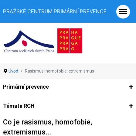
PRAŽSKÉ CENTRUM PRIMÁRNÍ PREVENCE
Úvod
Rasismus, homofobie, extremismus
Primární prevence
Ze světa prevence
Výzkumy
Výzkumy CSSP-PCPP
Vyjádř
Témata RCH
Co je rasismus, homofobie,
Co je rizikové chování (RCH)
Agrese a šikana
Závislostní ch
extremismus...