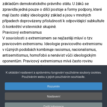
základům demokratického právního státu. U žáků se
zpravidla jedná pouze o dílčí postoje a formy podpory, které
mají často slabý ideologický základ a jsou v mnohých
případech doprovázeny příslušností k odpovídající subkultuře
či konkrétní vrstevnické skupině.
Pravicový extremismus
V souvislosti s extremismem se nejčastěji mluví o tzv.
pravicovém extremismu. Ideologie pravicového extremismu
v různých podobách kombinuje rasismus, nacionalismus,
antisemitismus, homofobii a nenávist vůči ideologickým
oponentům. Pravicový extremismus mívá často rovinu
politickou – vedle útoků na příslušníky daných skupin usiluje
o celkovou přestavbu společnosti podle svých představ
K ukládání nastavení a správnému fungování využíváme soubory cookies.
Používáním webu s jejich používáním souhlasíte.
(např. omezení volebního práva a jiných demokratických
svobod).
Rozumím
Nastavení
© 2026 Pražské centrum primární prevence
Další informace