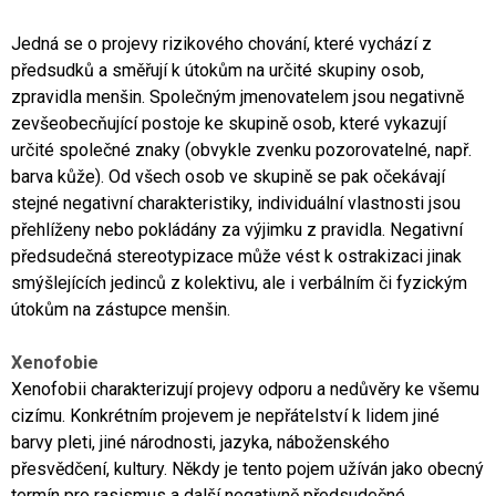
Jedná se o projevy rizikového chování, které vychází z
předsudků a směřují k útokům na určité skupiny osob,
zpravidla menšin. Společným jmenovatelem jsou negativně
zevšeobecňující postoje ke skupině osob, které vykazují
určité společné znaky (obvykle zvenku pozorovatelné, např.
barva kůže). Od všech osob ve skupině se pak očekávají
stejné negativní charakteristiky, individuální vlastnosti jsou
přehlíženy nebo pokládány za výjimku z pravidla. Negativní
předsudečná stereotypizace může vést k ostrakizaci jinak
smýšlejících jedinců z kolektivu, ale i verbálním či fyzickým
útokům na zástupce menšin.
Xenofobie
Xenofobii charakterizují projevy odporu a nedůvěry ke všemu
cizímu. Konkrétním projevem je nepřátelství k lidem jiné
barvy pleti, jiné národnosti, jazyka, náboženského
přesvědčení, kultury. Někdy je tento pojem užíván jako obecný
termín pro rasismus a další negativně předsudečné