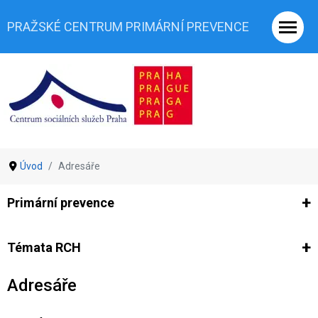
PRAŽSKÉ CENTRUM PRIMÁRNÍ PREVENCE
Úvod
Adresáře
Primární prevence
Ze světa prevence
Výzkumy
Výzkumy CSSP-PCPP
Vyjádř
Témata RCH
Adresáře
Co je rizikové chování (RCH)
Agrese a šikana
Závislostní ch