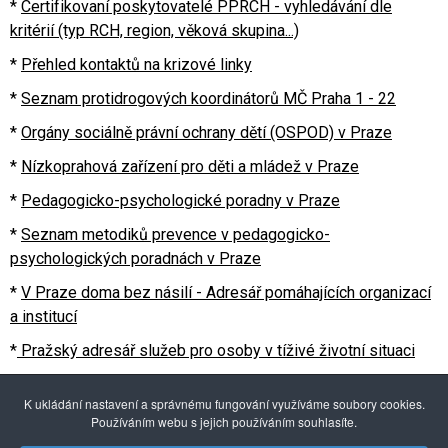
*
Certifikovaní poskytovatelé PPRCH - vyhledávání dle
kritérií (typ RCH, region, věková skupina...)
*
Přehled kontaktů na krizové linky
*
Seznam protidrogových koordinátorů MČ Praha 1 - 22
*
Orgány sociálně právní ochrany dětí (OSPOD) v Praze
*
Nízkoprahová zařízení pro děti a mládež v Praze
*
Pedagogicko-psychologické poradny v Praze
*
Seznam metodiků prevence v pedagogicko-
psychologických poradnách v Praze
*
V Praze doma bez násilí - Adresář pomáhajících organizací
a institucí
*
Pražský adresář služeb pro osoby v tíživé životní situaci
*
Přehled AT ambulancí a poraden v HMP (závislostní
K ukládání nastavení a správnému fungování využíváme soubory cookies.
problematika)
Používáním webu s jejich používáním souhlasíte.
*
Mapa pomoci - adiktologické služby v Praze/ČR