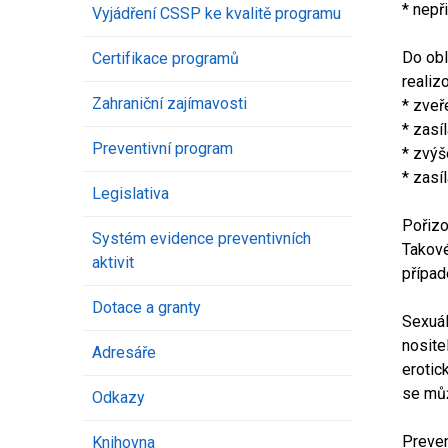
* nepř
Vyjádření CSSP ke kvalitě programu
Do obl
Certifikace programů
realiz
Zahraniční zajímavosti
* zveř
* zasí
Preventivní program
* zvýš
* zasí
Legislativa
Pořizo
Systém evidence preventivních
Takové
aktivit
případ
Dotace a granty
Sexuál
nosite
Adresáře
erotic
se můž
Odkazy
Preven
Knihovna