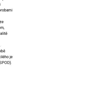
u
orobami
uze
em,
alitě
.
robě
ilého je
OSPOD).