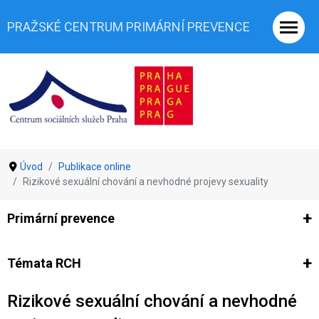
PRAŽSKÉ CENTRUM PRIMÁRNÍ PREVENCE
Úvod
Publikace online
Rizikové sexuální chování a nevhodné projevy sexuality
Primární prevence
Ze světa prevence
Výzkumy
Výzkumy CSSP-PCPP
Vyjádř
Témata RCH
Rizikové sexuální chování a nevhodné
Co je rizikové chování (RCH)
Agrese a šikana
Závislostní ch