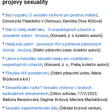
projevy sexuality
*
Bez rozpaků: O sexuální výchově pro pestrou mládež
,
(Univerzita Palackého v Olomouci; Karolína Olive Křížová)
*
Děti to chtěj vědět taky - O respektujících vztazích a
sexuálním zdraví - brožura
, (Konsent, z. s; kolektiv autorů)
*
Hádej kdo jsem! - prevence HIV a pohlavně přenosných
chorob - brožura
, (Státní zdravotní ústav; kolektiv autorů)
*
Lekce a metodiky sexuální nauky pro vzdělávání o
respektujících vztazích
, (Konsent, z. s., Praha; kolektiv autorů)
*
Příručka HIV poradenství
, (Státní zdravotní ústav; Marie
Brůčková a kol.)
*
Sexualita jako riziko? Sexuální výchova v českých
kurikulárních dokumentech
, (Orbis scholae, 17/2/2023;
Barbora Benešovská, Dagmar Krišová, Marcela Macháčková)
*
Sexuální experimentování dětí
, (Dětské krizové centum;