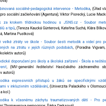
lová)
inovaná sociálně-pedagogická intervence - Metodika
, (Úřad v
pro sociální začleňování (Agentura); Viktor Piorecký, Lucie Mack
k za krokem třídnickou hodinou s JSNS.cz - Soubor meto
álů a tipů
, (Tereza Kaucká Günterová, Kateřina Suchá, Klára Bílko
á, Martina Pustková)
 velké ztráty ve škole - Soubor šesti metodik a videí pro 
ených na ztrátu v jejích různých podobách
, (Poradna Vigvam
 kolektiv autorů)
dické doporučení pro školy a školská zařízení - Škola a neštěs
veni!
, (MV-generální ředitelství Hasičského záchranného s
iv autorů)
odika expresivních přístupů u žáků se specifickými vzdě
ami v inkluzivním vzdělávání
, (Univerzita Palackého v Olomouci
a kol.)
odika k včasnému záchytu traumatizovaných dětí - Pro p
tní Thomayerova nemocnice; Šárka Darksová)