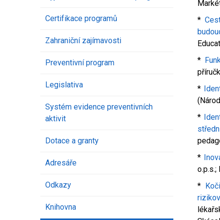
Markét
Certifikace programů
*
Cest
budouc
Zahraniční zajímavosti
Educat
*
Funk
Preventivní program
příruč
Legislativa
*
Iden
(Národ
Systém evidence preventivních
*
Iden
aktivit
střed
Dotace a granty
pedago
*
Inov
Adresáře
o.p.s.
Odkazy
*
Koč
riziko
Knihovna
lékařs