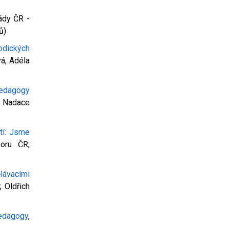
lády ČR -
ů)
dických
vá, Adéla
pedagogy
, Nadace
tí: Jsme
boru ČR;
lávacími
; Oldřich
edagogy
,