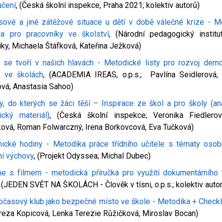
učení
, (Česká školní inspekce, Praha 2021; kolektiv autorů)
sové a jiné zátěžové situace u dětí v době válečné krize - M
ka pro pracovníky ve školství
, (Národní pedagogický instit
iky, Michaela Štáfková, Kateřina Ježková)
 se tvoří v našich hlavách - Metodické listy pro rozvoj demo
y ve školách
, (ACADEMIA IREAS, o.p.s.; Pavlína Seidlerová, 
vá, Anastasia Sahoo)
y, do kterých se žáci těší – Inspirace ze škol a pro školy (an
ický materiál)
, (Česká školní inspekce; Veronika Fiedlero
ová, Roman Folwarczný, Irena Borkovcová, Eva Tučková)
nické hodiny - Metodika práce třídního učitele s tématy osob
ní výchovy
, (Projekt Odyssea; Michal Dubec)
e s filmem - metodická příručka pro využití dokumentárního 
, (JEDEN SVĚT NA ŠKOLÁCH - Člověk v tísni, o.p.s.; kolektiv auto
očasový klub jako bezpečné místo ve škole - Metodika + Checkl
reza Kopicová, Lenka Terezie Růžičková, Miroslav Bocan)