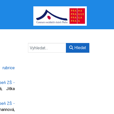
Hledat
rubrice
upeň ZŠ -
á, Jitka
upeň ZŠ -
mannová,