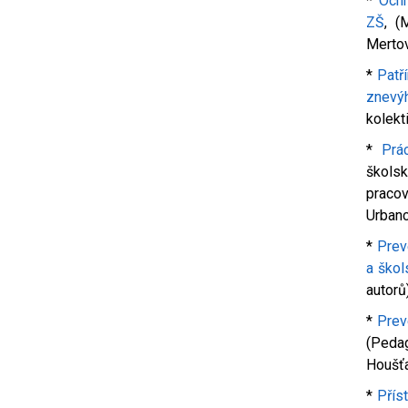
*
Ochr
ZŠ
, (
Mertov
*
Patř
znevý
kolekt
*
Prá
školsk
pracov
Urbanc
*
Prev
a škol
autorů
*
Prev
(Peda
Houšťa
*
Přís