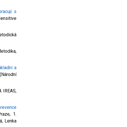
racují s
ensitive
todická
etodika,
kladní a
Národní
A IREAS,
prevence
raze, 1.
vá, Lenka