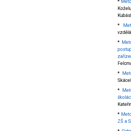
*
Meto
Kožel
Kubás
*
Met
vzdělá
*
Meto
postu
zaříze
Felcm
*
Meto
Skácel
*
Met
školác
Kateři
*
Meto
ZŠ a 