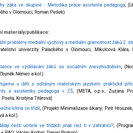
hy žáka ve skupině - Metodika práce asistenta pedagoga
, (U
kého v Olomouci; Roman Pešek)
í materiály/publikace:
ální problémy mediální výchovy a mediální gramotnost žáků 2. s
vatelství univerzity Palackého v Olomouci; Mikulcová Klára,
stence ve vzdělávání žáků se sociálním znevýhodněním
, (No
; Zbyněk Němec a kol.)
tujeme u dětí s odlišným mateřským jazykem: praktická přír
enty a asistentky pedagoga v ZŠ
, (META, o.p.s.; Zuzana Pr
 Poeta, Kristýna Titěrová)
ečné klima ve třídě
, (Projekt Minimalizace šikany; Petr Hrouze
á a kol.)
ělají čeští učitelé ve třídách jinak než ti v zahraničí?
, (Progr
 + PAQ; Václav Korbel, Daniel Prokop)