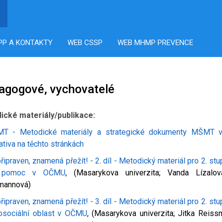
PP A KONTAKTY
WEB CSSP
WEB MHMP PREVENCE
agogové, vychovatelé
ické materiály/publikace:
T - Metodické materiály a strategické dokumenty MŠMT v 
ativa na těchto stránkách
řipraven, znamená přežít! - 2. díl - Metodický materiál pro 2. st
í pomoc v OČMU
, (Masarykova univerzita; Vanda Lízalov
mannová)
řipraven, znamená přežít! - 3. díl - Metodický materiál pro 2. st
osociální oblast v OČMU
, (Masarykova univerzita; Jitka Reiss