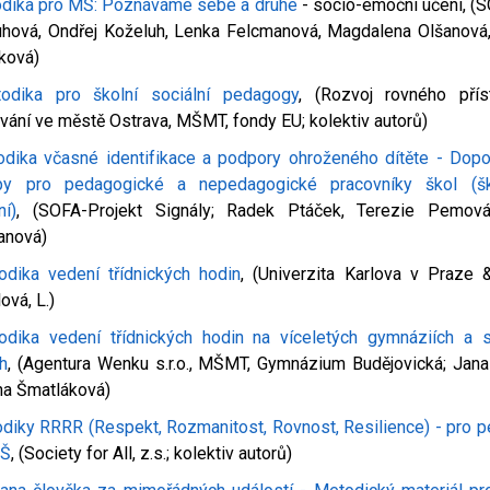
dika pro MŠ: Poznáváme sebe a druhé
- socio-emoční učení, (S
uhová, Ondřej Koželuh, Lenka Felcmanová, Magdalena Olšanová
ková)
odika pro školní sociální pedagogy
, (Rozvoj rovného pří
vání ve městě Ostrava, MŠMT, fondy EU; kolektiv autorů)
dika včasné identifikace a podpory ohroženého dítěte - Dopo
py pro pedagogické a nepedagogické pracovníky škol (šk
ní)
, (SOFA-Projekt Signály; Radek Ptáček, Terezie Pemov
anová)
dika vedení třídnických hodin
, (Univerzita Karlova v Praze 
ová, L.)
odika vedení třídnických hodin na víceletých gymnáziích a s
h
, (Agentura Wenku s.r.o., MŠMT, Gymnázium Budějovická; Jana 
na Šmatláková)
diky RRRR (Respekt, Rozmanitost, Rovnost, Resilience) - pro 
SŠ
, (Society for All, z.s.; kolektiv autorů)