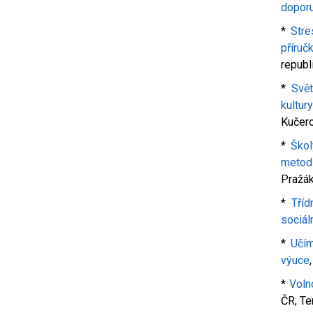
dopor
*
Stre
příruč
republ
*
Svět
kultur
Kučero
*
Škol
metod
Pražák
*
Tříd
sociál
*
Učím
výuce
*
Voln
ČR; Te