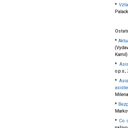
*
Vzta
Palac
Ostatn
*
Aktu
(Vyda
Kamil)
*
Asi
o.p.s.
*
Asis
asist
Milena
*
Bezp
Markov
*
Co d
naživo