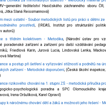
ana člověka za mimořádných událostí - Metodický materiál pro
MV–generální ředitelství Hasičského záchranného sboru ČR;
á, Jitka Slaná Reissmannová)
ím mezi ostatní - Soubor metodických listů pro práci s dětmi ze
hodněného prostředí
, (IREAS, Institut pro strukturální politik
iv autorů)
ce s třídním kolektivem - Metodika
, (Národní ústav pro vzd
é poradenské zařízení a zařízení pro další vzdělávání pedag
níků; Friedlová Karin, Jurová Lucia, Lindovská Lenka, Mackov
ová Martina)
ence a postup při šetření a vyřizování stížností a podnětů na úr
ských zařízení - Metodické doporučení
, (Česká školní inspekce;
)
ence rizikového chování na 1. stupni ZŠ - metodická příručka pro
gogicko-psychologická poradna a SPC Olomouckého kraje;
vová, Irena Oršulíková, Karel Opravil)
tupy k náročnému chování dětí a žáků a možnosti jeho řešení - M