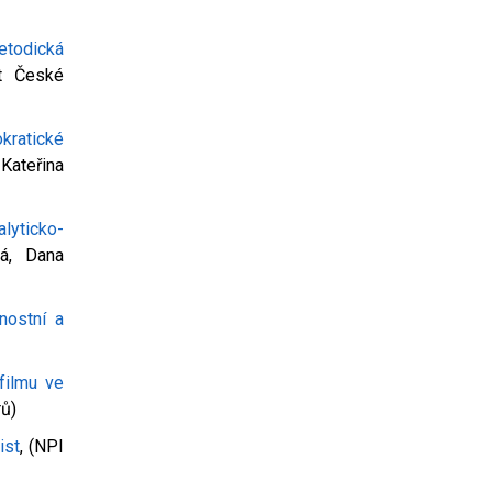
etodická
ut České
kratické
Kateřina
alyticko-
vá, Dana
nostní a
filmu ve
rů)
ist
, (NPI