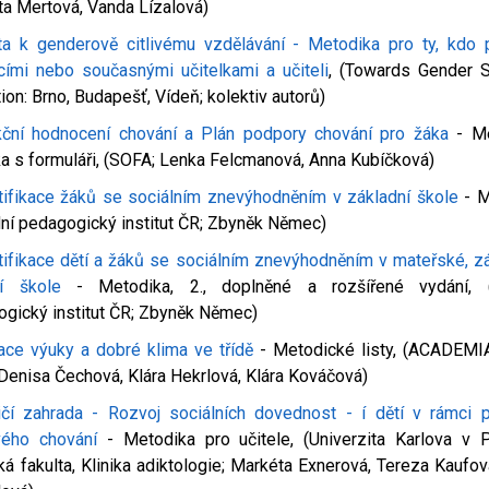
a Mertová, Vanda Lízalová)
a k genderově citlivému vzdělávání - Metodika pro ty, kdo p
ími nebo současnými učitelkami a učiteli
, (Towards Gender S
ion: Brno, Budapešť, Vídeň; kolektiv autorů)
ční hodnocení chování a Plán podpory chování pro žáka
- Me
ka s formuláři, (SOFA; Lenka Felcmanová, Anna Kubíčková)
tifikace žáků se sociálním znevýhodněním v základní škole
- M
ní pedagogický institut ČR; Zbyněk Němec)
tifikace dětí a žáků se sociálním znevýhodněním v mateřské, zá
ní škole
- Metodika, 2., doplněné a rozšířené vydání, (
gický institut ČR; Zbyněk Němec)
ace výuky a dobré klima ve třídě
- Metodické listy, (ACADEMI
; Denisa Čechová, Klára Hekrlová, Klára Kováčová)
ičí zahrada - Rozvoj sociálních dovednost - í dětí v rámci 
vého chování
- Metodika pro učitele, (Univerzita Karlova v P
ká fakulta, Klinika adiktologie; Markéta Exnerová, Tereza Kaufo