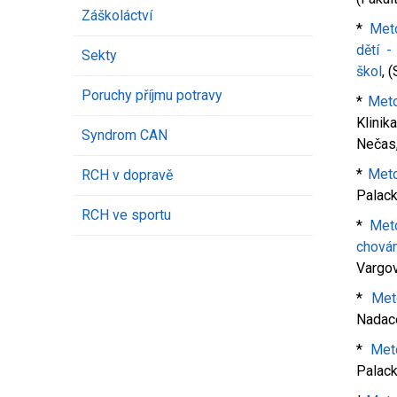
Záškoláctví
*
Met
dětí 
Sekty
škol
, 
Poruchy příjmu potravy
*
Meto
Klini
Syndrom CAN
Nečas
*
Meto
RCH v dopravě
Palack
RCH ve sportu
*
Met
chován
Vargo
*
Met
Nadace
*
Met
Palack