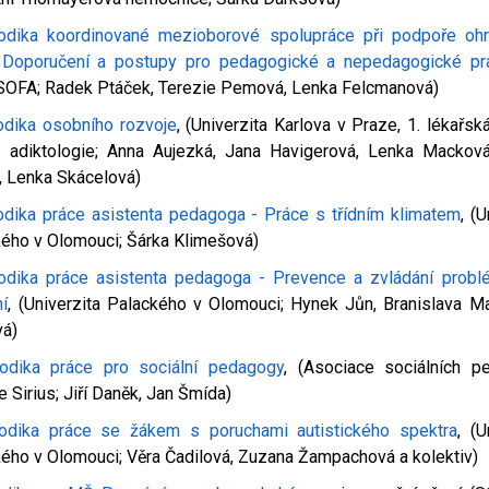
odika koordinované mezioborové spolupráce při podpoře oh
- Doporučení a postupy pro pedagogické a nepedagogické pr
(SOFA; Radek Ptáček, Terezie Pemová, Lenka Felcmanová)
dika osobního rozvoje
, (Univerzita Karlova v Praze, 1. lékařská
ka adiktologie; Anna Aujezká, Jana Havigerová, Lenka Mackov
, Lenka Skácelová)
dika práce asistenta pedagoga - Práce s třídním klimatem
, (U
ého v Olomouci; Šárka Klimešová)
odika práce asistenta pedagoga - Prevence a zvládání prob
í
, (Univerzita Palackého v Olomouci; Hynek Jůn, Branislava M
vá)
odika práce pro sociální pedagogy
, (Asociace sociálních p
 Sirius; Jiří Daněk, Jan Šmída)
odika práce se žákem s poruchami autistického spektra
, (U
ého v Olomouci; Věra Čadilová, Zuzana Žampachová a kolektiv)