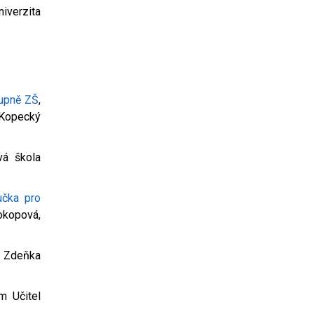
niverzita
tupně ZŠ
,
 Kopecký
vá škola
učka pro
okopová,
k, Zdeňka
am Učitel