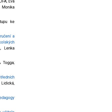
OFA; Eva
, Monika
stupu ke
ručení a
olských
á, Lenka
& Togga;
tředních
Lidická,
pedagogy