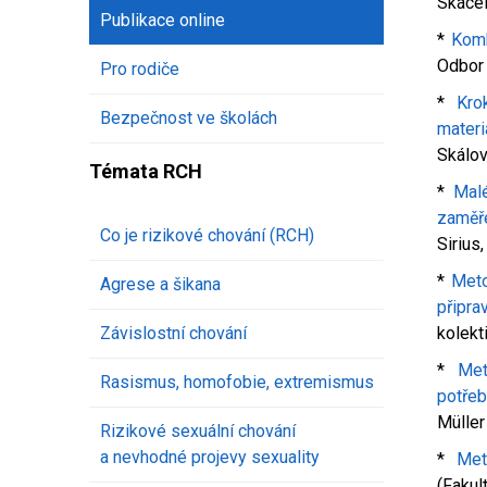
Skáce
Publikace online
*
Komb
Odbor 
Pro rodiče
*
Kro
Bezpečnost ve školách
materi
Skálov
Témata RCH
*
Malé
zaměř
Co je rizikové chování (RCH)
Sirius,
*
Meto
Agrese a šikana
připra
Závislostní chování
kolekt
*
Met
Rasismus, homofobie, extremismus
potřeb
Müller 
Rizikové sexuální chování
a nevhodné projevy sexuality
*
Met
(Fakul