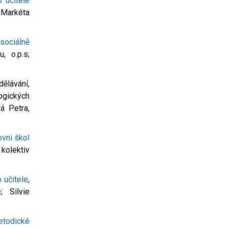
 učitele
 Markéta
 sociálně
u, o.p.s;
ělávání,
ogických
á Petra,
ovni škol
 kolektiv
 učitele
,
 Silvie
etodické