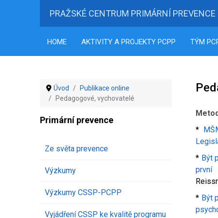
PRAŽSKÉ CENTRUM PRIMÁRNÍ PREVENCE
HOME
AKTIVITY A PROJEKTY PCPP
TÝM PC
Ped
Úvod
Publikace online
Pedagogové, vychovatelé
Metod
Primární prevence
*
MŠM
Legisl
Ze světa prevence
*
Být p
prvn
Výzkumy
Reiss
Výzkumy CSSP-PCPP
*
Být p
psych
Vyjádření CSSP ke kvalitě programu