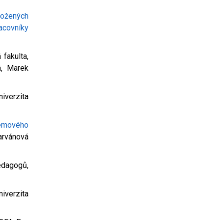
rožených
acovníky
 fakulta,
á, Marek
niverzita
lémového
arvánová
edagogů,
niverzita