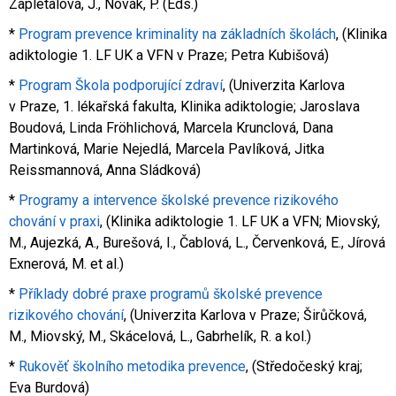
Zapletalová, J., Novák, P. (Eds.)
*
Program prevence kriminality na základních školách
, (Klinika
adiktologie 1. LF UK a VFN v Praze; Petra Kubišová)
*
Program Škola podporující zdraví
, (Univerzita Karlova
v Praze, 1. lékařská fakulta, Klinika adiktologie; Jaroslava
Boudová, Linda Fröhlichová, Marcela Krunclová, Dana
Martinková, Marie Nejedlá, Marcela Pavlíková, Jitka
Reissmannová, Anna Sládková)
*
Programy a intervence školské prevence rizikového
chování v praxi
, (Klinika adiktologie 1. LF UK a VFN; Miovský,
M., Aujezká, A., Burešová, I., Čablová, L., Červenková, E., Jírová
Exnerová, M. et al.)
*
Příklady dobré praxe programů školské prevence
rizikového chování
, (Univerzita Karlova v Praze; Širůčková,
M., Miovský, M., Skácelová, L., Gabrhelík, R. a kol.)
*
Rukověť školního metodika prevence
, (Středočeský kraj;
Eva Burdová)