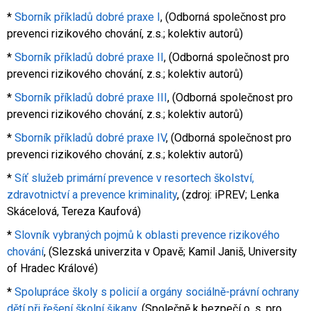
*
Sborník příkladů dobré praxe I
, (Odborná společnost pro
prevenci rizikového chování, z.s.; kolektiv autorů)
*
Sborník příkladů dobré praxe II
, (Odborná společnost pro
prevenci rizikového chování, z.s.; kolektiv autorů)
*
Sborník příkladů dobré praxe III
, (Odborná společnost pro
prevenci rizikového chování, z.s.; kolektiv autorů)
*
Sborník příkladů dobré praxe IV
, (Odborná společnost pro
prevenci rizikového chování, z.s.; kolektiv autorů)
*
Síť služeb primární prevence v resortech školství,
zdravotnictví a prevence kriminality
, (zdroj: iPREV; Lenka
Skácelová, Tereza Kaufová)
*
Slovník vybraných pojmů k oblasti prevence rizikového
chování
, (Slezská univerzita v Opavě; Kamil Janiš, University
of Hradec Králové)
*
Spolupráce školy s policií a orgány sociálně-právní ochrany
dětí při řešení školní šikany
, (Společně k bezpečí o. s. pro