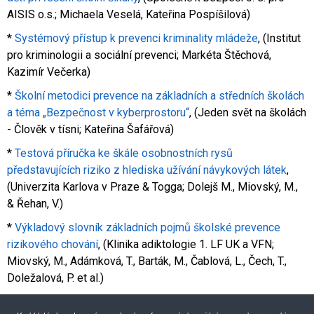
AISIS o.s.; Michaela Veselá, Kateřina Pospíšilová)
*
Systémový přístup k prevenci kriminality mládeže
, (Institut
pro kriminologii a sociální prevenci; Markéta Štěchová,
Kazimír Večerka)
*
Školní metodici prevence na základních a středních školách
a téma „Bezpečnost v kyberprostoru“
, (Jeden svět na školách
- Člověk v tísni; Kateřina Šafářová)
*
Testová příručka ke škále osobnostních rysů
představujících riziko z hlediska užívání návykových látek
,
(Univerzita Karlova v Praze & Togga; Dolejš M., Miovský, M.,
& Řehan, V.)
*
Výkladový slovník základních pojmů školské prevence
rizikového chování
, (Klinika adiktologie 1. LF UK a VFN;
Miovský, M., Adámková, T., Barták, M., Čablová, L., Čech, T.,
Doležalová, P. et al.)
*
Vzorová dokumentace ŠMP
, (Středočeský kraj; Eva