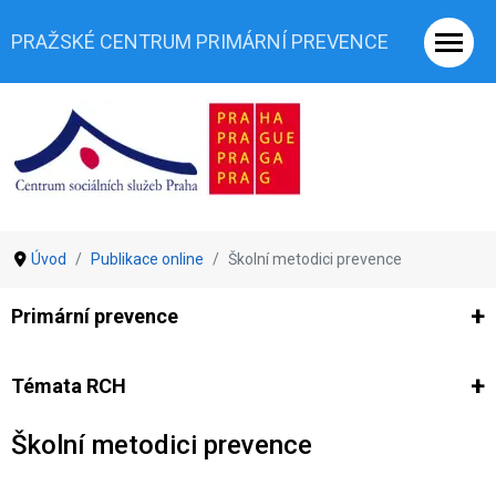
PRAŽSKÉ CENTRUM PRIMÁRNÍ PREVENCE
Úvod
Publikace online
Školní metodici prevence
Primární prevence
Ze světa prevence
Výzkumy
Výzkumy CSSP-PCPP
Vyjádř
Témata RCH
Školní metodici prevence
Co je rizikové chování (RCH)
Agrese a šikana
Závislostní ch