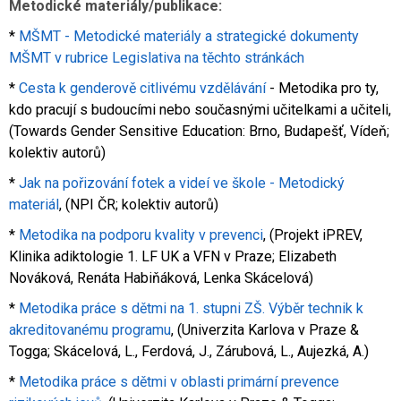
Metodické materiály/publikace:
*
MŠMT - Metodické materiály a strategické dokumenty
MŠMT v rubrice Legislativa na těchto stránkách
*
Cesta k genderově citlivému vzdělávání
- Metodika pro ty,
kdo pracují s budoucími nebo současnými učitelkami a učiteli,
(Towards Gender Sensitive Education: Brno, Budapešť, Vídeň;
kolektiv autorů)
*
Jak na pořizování fotek a videí ve škole - Metodický
materiál
, (NPI ČR; kolektiv autorů)
*
Metodika na podporu kvality v prevenci
, (Projekt iPREV,
Klinika adiktologie 1. LF UK a VFN v Praze; Elizabeth
Nováková, Renáta Habiňáková, Lenka Skácelová)
*
Metodika práce s dětmi na 1. stupni ZŠ. Výběr technik k
akreditovanému programu
, (Univerzita Karlova v Praze &
Togga; Skácelová, L., Ferdová, J., Zárubová, L., Aujezká, A.)
*
Metodika práce s dětmi v oblasti primární prevence