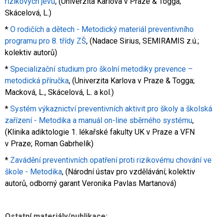
rizikových jevů
, (Univerzita Karlova v Praze & Togga;
Skácelová, L.)
*
O rodičích a dětech - Metodický materiál preventivního
programu pro 8. třídy ZŠ
, (Nadace Sirius, SEMIRAMIS z.ú.;
kolektiv autorů)
*
Specializační studium pro školní metodiky prevence –
metodická příručka
, (Univerzita Karlova v Praze & Togga;
Macková, L., Skácelová, L. a kol.)
*
Systém výkaznictví preventivních aktivit pro školy a školská
zařízení - Metodika a manuál on-line sběrného systému
,
(Klinika adiktologie 1. lékařské fakulty UK v Praze a VFN
v Praze; Roman Gabrhelík)
*
Zavádění preventivních opatření proti rizikovému chování ve
škole - Metodika
, (Národní ústav pro vzdělávání; kolektiv
autorů, odborný garant Veronika Pavlas Martanová)
Ostatní materiály/publikace: