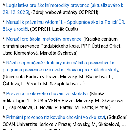
*
Legislativa pro školní metodiky prevence (aktualizováno k
29. 12. 2025)
, (Zdroj: webové stránky OSPRCH)
*
Manuál k právnímu vědomí I. - Spolupráce škol s Policií ČR,
žáky a rodiči
, (OSPRCH; Luděk Cuták)
*
Manuál pro školní metodiky prevence
, (Krajské centrum
primární prevence Pardubického kraje, PPP Ústí nad Orlicí;
Jana Klementová, Markéta Sychrová)
*
Návrh doporučené struktury minimálního preventivního
programu prevence rizikového chování pro základní školy
,
(Univerzita Karlova v Praze; Miovský, M., Skácelová, L.,
Čablová, L., Veselá, M., & Zapletalová, J.)
*
Prevence rizikového chování ve školství
, (Klinika
adiktologie 1. LF UK a VFN v Praze; Miovský, M., Skácelová,
L., Zapletalová, J., Novák, P., Barták, M., Bártík, P. et al.)
*
Primární prevence rizikového chování ve školství
, (Sdružení
SCAN, Univerzita Karlova v Praze; Miovský, M., Skácelová, L.,