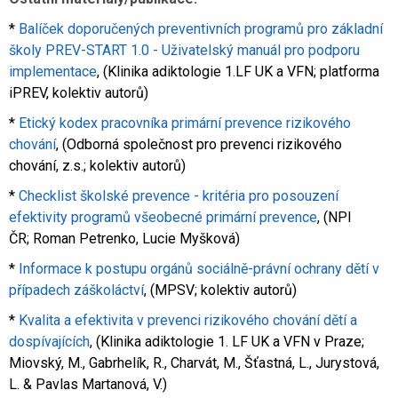
*
Balíček doporučených preventivních programů pro základní
školy PREV-START 1.0 - Uživatelský manuál pro podporu
implementace
, (Klinika adiktologie 1.LF UK a VFN; platforma
iPREV, kolektiv autorů)
*
Etický kodex pracovníka primární prevence rizikového
chování
, (Odborná společnost pro prevenci rizikového
chování, z.s.; kolektiv autorů)
*
Checklist školské prevence - kritéria pro posouzení
efektivity programů všeobecné primární prevence
, (NPI
ČR; Roman Petrenko, Lucie Myšková)
*
Informace k postupu orgánů sociálně-právní ochrany dětí v
případech záškoláctví
, (MPSV; kolektiv autorů)
*
Kvalita a efektivita v prevenci rizikového chování dětí a
dospívajících
, (Klinika adiktologie 1. LF UK a VFN v Praze;
Miovský, M., Gabrhelík, R., Charvát, M., Šťastná, L., Jurystová,
L. & Pavlas Martanová, V.)