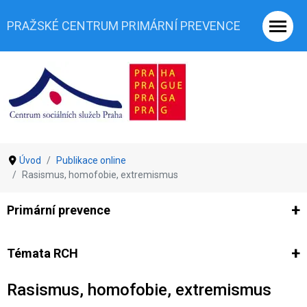
PRAŽSKÉ CENTRUM PRIMÁRNÍ PREVENCE
Úvod
Publikace online
Rasismus, homofobie, extremismus
Primární prevence
Ze světa prevence
Výzkumy
Výzkumy CSSP-PCPP
Vyjádř
Témata RCH
Rasismus, homofobie, extremismus
Co je rizikové chování (RCH)
Agrese a šikana
Závislostní ch