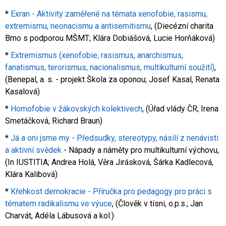
*
Exran - Aktivity zaměřené na témata xenofobie, rasismu,
extremismu, neonacismu a antisemitismu
, (Diecézní charita
Brno s podporou MŠMT; Klára Dobiášová, Lucie Horňáková)
*
Extremismus (xenofobie, rasismus, anarchismus,
fanatismus, terorismus, nacionalismus, multikulturní soužití)
,
(Benepal, a. s. - projekt Škola za oponou; Josef Kasal, Renata
Kasalová)
*
Homofobie v žákovských kolektivech
, (Úřad vlády ČR; Irena
Smetáčková, Richard Braun)
*
Já a oni jsme my - Předsudky, stereotypy, násilí z nenávisti
a aktivní svědek
- Nápady a náměty pro multikulturní výchovu,
(In IUSTITIA; Andrea Holá, Věra Jirásková, Šárka Kadlecová,
Klára Kalibová)
*
Křehkost demokracie - Příručka pro pedagogy pro práci s
tématem radikalismu ve výuce
, (Člověk v tísni, o.p.s.; Jan
Charvát, Adéla Lábusová a kol.)