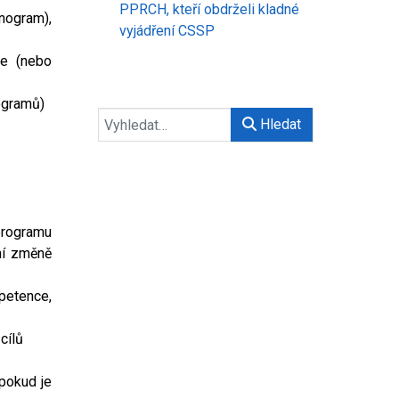
PPRCH, kteří obdrželi kladné
nogram),
vyjádření CSSP
ze (nebo
rogramů)
Hledat
rogramu
ní změně
petence,
cílů
(pokud je