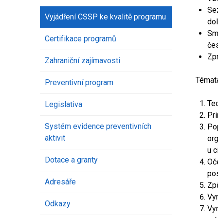
Se
Vyjádření CSSP ke kvalitě programu
dol
Sm
Certifikace programů
čes
Zpr
Zahraniční zajímavosti
Témata
Preventivní program
Te
Legislativa
Pri
Systém evidence preventivních
Po
aktivit
or
u c
Dotace a granty
Oč
po
Adresáře
Zp
Vy
Odkazy
Vym