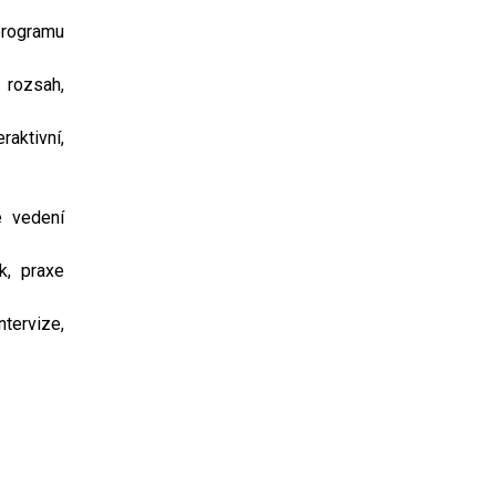
programu
 rozsah,
raktivní,
é vedení
k, praxe
tervize,