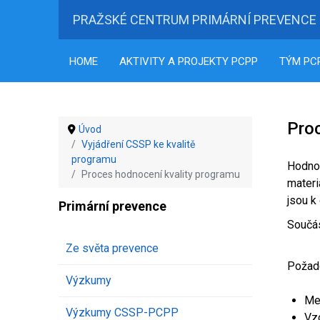
PRAŽSKÉ CENTRUM PRIMÁRNÍ PREVENCE
HOME
AKTIVITY A PROJEKTY PCPP
TÝM PC
Pro
Úvod
Vyjádření CSSP ke kvalitě
programu
Hodno
Proces hodnocení kvality programu
materi
jsou k
Primární prevence
Součás
Ze světa prevence
Požad
Výzkumy
Met
Výzkumy CSSP-PCPP
Vz