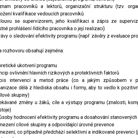
znam pracovníků a lektorů, organizační strukturu (tzv. orga
ožení kvalifikace vedoucích pracovníků
louvu se supervizorem, jeho kvalifikaci a zápis ze supervi
tné prohlášení řídícího pracovníka o její realizaci)
ávy o sledování efektivity programu (např. závěry z evaluace p
 rozhovoru obsahují zejména:
oretické ukotvení programu
ncip ovlivnění hlavních rizikových a protektivních faktorů
pis intervencí a metod práce (co a jakým způsobem v p
ganizace dělá z hlediska obsahu i formy, aby to vedlo k pozitiv
ílové skupiny)
ekávané změny u žáků, cíle a výstupy programu (znalosti, kom
stoje)
ůsoby hodnocení efektivity programu a dosahování stanovených 
mezení cílové skupiny a odpovídající úrovně prevence
ezení, co případně předchází selektivní a indikované prevenci 