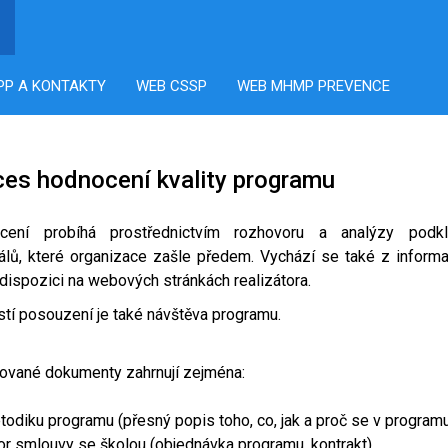
PP A KONTAKTY
WEB CSSP
WEB MHMP PREVENCE
ces hodnocení kvality programu
cení probíhá prostřednictvím rozhovoru a analýzy podkl
álů, které organizace zašle předem. Vychází se také z informac
 dispozici na webových stránkách realizátora.
tí posouzení je také návštěva programu.
ované dokumenty zahrnují zejména:
odiku programu (přesný popis toho, co, jak a proč se v programu
or smlouvy se školou (objednávka programu, kontrakt)