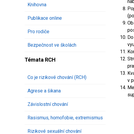
na
Knihovna
Po
(p
Publikace online
Ob
po
Pro rodiče
Do 
vy
Bezpečnost ve školách
Kom
St
Témata RCH
pr
Kv
Co je rizikové chování (RCH)
v p
Me
Agrese a šikana
su
Závislostní chování
Rasismus, homofobie, extremismus
Rizikové sexuální chování