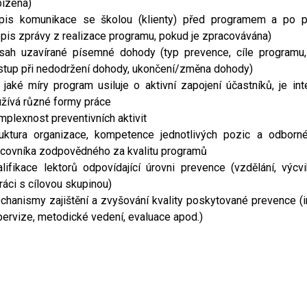
bízena)
pis komunikace se školou (klienty) před programem a po 
opis zprávy z realizace programu, pokud je zpracovávána)
sah uzavírané písemné dohody (typ prevence, cíle programu,
stup při nedodržení dohody, ukončení/změna dohody)
jaké míry program usiluje o aktivní zapojení účastníků, je inte
užívá různé formy práce
plexnost preventivních aktivit
ruktura organizace, kompetence jednotlivých pozic a odborn
acovníka zodpovědného za kvalitu programů
alifikace lektorů odpovídající úrovni prevence (vzdělání, výcvi
ráci s cílovou skupinou)
chanismy zajištění a zvyšování kvality poskytované prevence (in
pervize, metodické vedení, evaluace apod.)