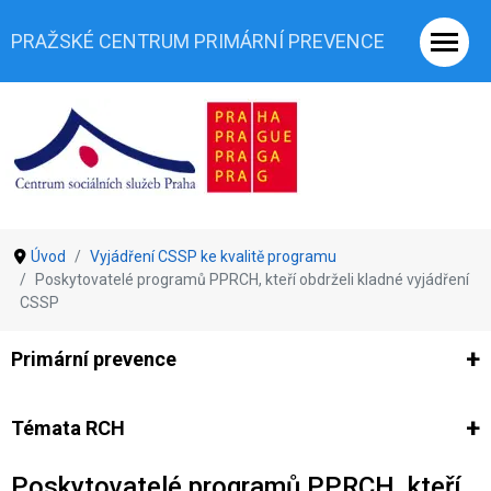
PRAŽSKÉ CENTRUM PRIMÁRNÍ PREVENCE
Úvod
Vyjádření CSSP ke kvalitě programu
Poskytovatelé programů PPRCH, kteří obdrželi kladné vyjádření
CSSP
Primární prevence
Ze světa prevence
Výzkumy
Výzkumy CSSP-PCPP
Vyjádř
Témata RCH
Poskytovatelé programů PPRCH, kteří