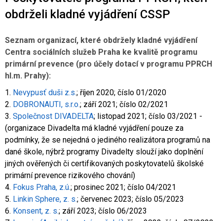
Co je rizikové chování (RCH)
Agrese a šikana
Závislostní ch
obdrželi kladné vyjádření CSSP
Seznam organizací, které obdržely kladné vyjádření
Centra sociálních služeb Praha ke kvalitě programu
primární prevence (pro účely dotací v programu PPRCH
hl.m. Prahy):
1.
Nevypusť duši z.s.
; říjen 2020; číslo 01/2020
2.
DOBRONAUTI, s.r.o.
; září 2021; číslo 02/2021
3.
Společnost DIVADELTA
; listopad 2021; číslo 03/2021 -
(organizace Divadelta má kladné vyjádření pouze za
podmínky, že se nejedná o jediného realizátora programů na
dané škole, nýbrž programy Divadelty slouží jako doplnění
jiných ověřených či certifikovaných poskytovatelů školské
primární prevence rizikového chování)
4.
Fokus Praha, z.ú.
; prosinec 2021; číslo 04/2021
5.
Linkin Sphere, z. s.
; červenec 2023; číslo 05/2023
6.
Konsent, z. s.
; září 2023; číslo 06/2023