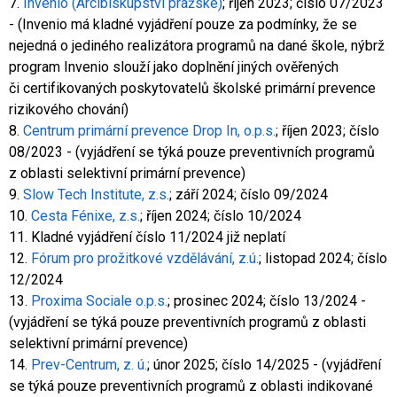
7.
Invenio (Arcibiskupství pražské)
; říjen 2023; číslo 07/2023
- (Invenio má kladné vyjádření pouze za podmínky, že se
nejedná o jediného realizátora programů na dané škole, nýbrž
program Invenio slouží jako doplnění jiných ověřených
či certifikovaných poskytovatelů školské primární prevence
rizikového chování)
8.
Centrum primární prevence Drop In, o.p.s.
; říjen 2023; číslo
08/2023 - (vyjádření se týká pouze preventivních programů
z oblasti selektivní primární prevence)
9.
Slow Tech Institute, z.s.
; září 2024; číslo 09/2024
10.
Cesta Fénixe, z.s.
; říjen 2024; číslo 10/2024
11. Kladné vyjádření číslo 11/2024 již neplatí
12.
Fórum pro prožitkové vzdělávání, z.ú.
; listopad 2024; číslo
12/2024
13.
Proxima Sociale o.p.s.
; prosinec 2024; číslo 13/2024 -
(vyjádření se týká pouze preventivních programů z oblasti
selektivní primární prevence)
14.
Prev-Centrum, z. ú.
; únor 2025; číslo 14/2025 - (vyjádření
se týká pouze preventivních programů z oblasti indikované