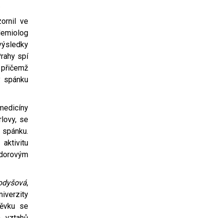
.
ornil ve
idemiolog
výsledky
rahy spí
, přičemž
y spánku
edicíny
rlovy, se
spánku.
ktivitu
nádorovým
odyšová
,
iverzity
pěvku se
h vztahů