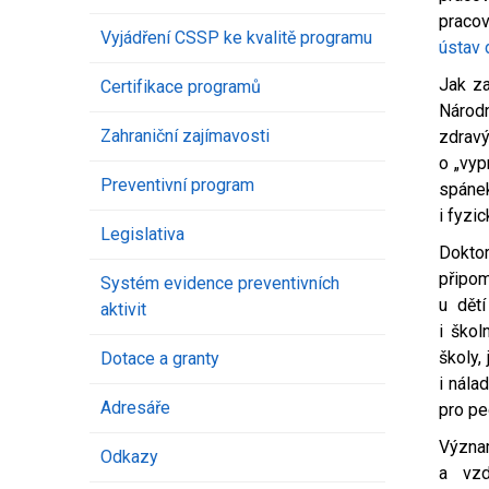
pracov
Vyjádření CSSP ke kvalitě programu
ústav 
Jak z
Certifikace programů
Národn
Zahraniční zajímavosti
zdrav
o „vyp
Preventivní program
spáne
i fyzi
Legislativa
Dokt
připom
Systém evidence preventivních
u dětí
aktivit
i škol
školy,
Dotace a granty
i nála
Adresáře
pro p
Význa
Odkazy
a vzd