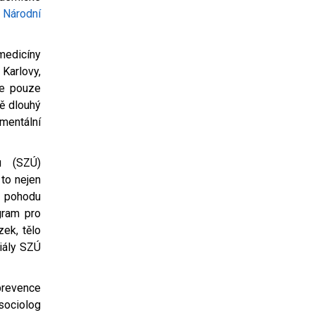
y
Národní
medicíny
Karlovy,
de pouze
ně dlouhý
mentální
u (SZÚ)
 to nejen
u pohodu
gram pro
zek, tělo
riály SZÚ
revence
ociolog