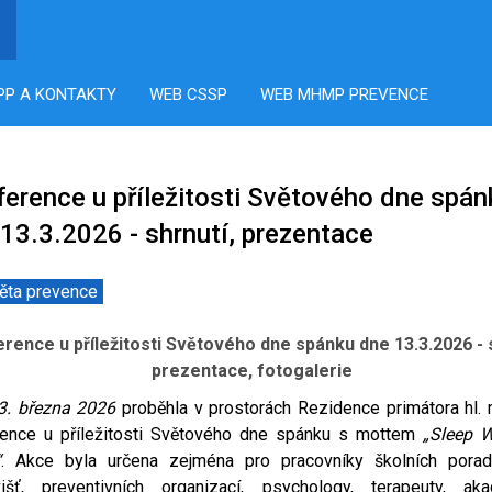
PP A KONTAKTY
WEB CSSP
WEB MHMP PREVENCE
erence u příležitosti Světového dne spán
13.3.2026 - shrnutí, prezentace
ěta prevence
rence u příležitosti Světového dne spánku dne 13.3.2026 - s
prezentace, fotogalerie
3. března 2026
proběhla v prostorách Rezidence primátora hl. 
rence u příležitosti Světového dne spánku s mottem
„Sleep W
“
. Akce byla určena zejména pro pracovníky školních pora
višť, preventivních organizací, psychology, terapeuty, ak