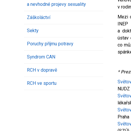
a nevhodné projevy sexuality
v rodin
Mezi d
Záškoláctví
INEP 
Sekty
a dok
ústav 
Poruchy příjmu potravy
co můž
spánk
Syndrom CAN
RCH v dopravě
* Prez
Světo
RCH ve sportu
NUDZ a
Světo
lékařs
Světo
Praha
Světo
(SZÚ)