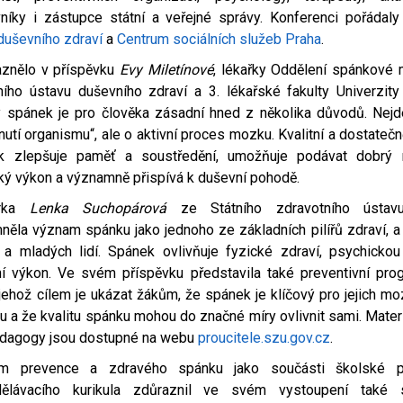
níky i zástupce státní a veřejné správy. Konferenci pořádal
duševního zdraví
a
Centrum sociálních služeb Praha
.
aznělo v příspěvku
Evy Miletínové
, lékařky Oddělení spánkové 
ího ústavu duševního zdraví a 3. lékařské fakulty Univerzity 
ý spánek je pro člověka zásadní hned z několika důvodů. Nej
nutí organismu“, ale o aktivní proces mozku. Kvalitní a dostateč
k zlepšuje paměť a soustředění, umožňuje podávat dobrý 
cký výkon a významně přispívá k duševní pohodě.
orka
Lenka Suchopárová
ze Státního zdravotního ústav
něla význam spánku jako jednoho ze základních pilířů zdraví, a
 a mladých lidí. Spánek ovlivňuje fyzické zdraví, psychicko
ní výkon. Ve svém příspěvku představila také preventivní pro
 jehož cílem je ukázat žákům, že spánek je klíčový pro jejich mo
du a že kvalitu spánku mohou do značné míry ovlivnit sami. Mate
edagogy jsou dostupné na webu
proucitele.szu.gov.cz
.
m prevence a zdravého spánku jako součásti školské p
ělávacího kurikula zdůraznil ve svém vystoupení také s