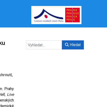
ku
Hledat
hrnutí,
m. Prahy
ell, Live
denských
ademické