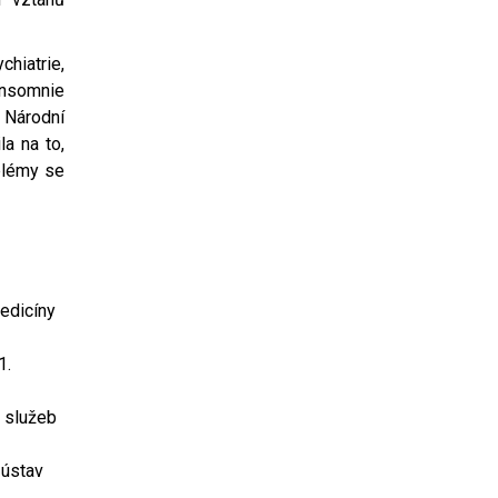
chiatrie,
insomnie
 Národní
a na to,
blémy se
edicíny
1.
h služeb
 ústav