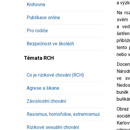
a výzk
Knihovna
Na ro
Publikace online
svém 
a ved
Pro rodiče
šetřen
přibli
Bezpečnost ve školách
tento 
nebo v
Témata RCH
Doce
Národn
Co je rizikové chování (RCH)
ve sv
Nedos
Agrese a šikana
buněk 
buňkám
Závislostní chování
Obraz
Rasismus, homofobie, extremismus
sociál
Karlo
Rizikové sexuální chování
věnov