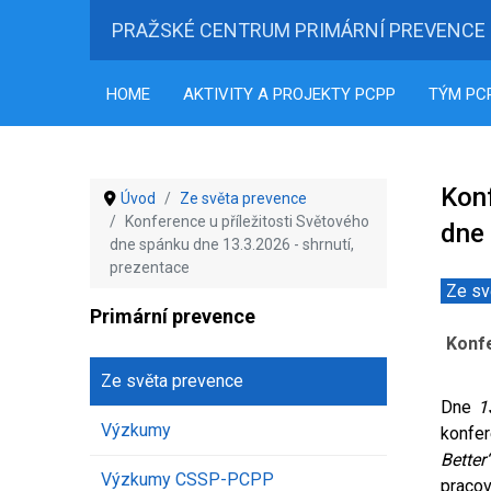
PRAŽSKÉ CENTRUM PRIMÁRNÍ PREVENCE
HOME
AKTIVITY A PROJEKTY PCPP
TÝM PC
Konf
Úvod
Ze světa prevence
Konference u příležitosti Světového
dne 
dne spánku dne 13.3.2026 - shrnutí,
prezentace
Ze sv
Primární prevence
Konfe
Ze světa prevence
Dne
1
Výzkumy
konfe
Better
Výzkumy CSSP-PCPP
praco