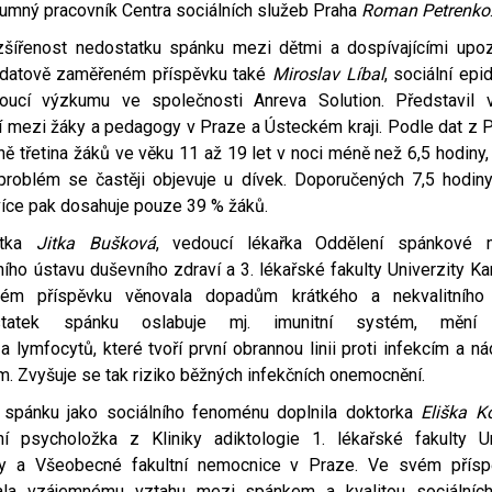
umný pracovník Centra sociálních služeb Praha
Roman Petrenko
zšířenost nedostatku spánku mezi dětmi a dospívajícími upoz
datově zaměřeném příspěvku také
Miroslav Líbal
, sociální ep
oucí výzkumu ve společnosti Anreva Solution. Představil 
í mezi žáky a pedagogy v Praze a Ústeckém kraji. Podle dat z P
žně třetina žáků ve věku 11 až 19 let v noci méně než 6,5 hodiny
problém se častěji objevuje u dívek. Doporučených 7,5 hodin
íce pak dosahuje pouze 39 % žáků.
ntka
Jitka Bušková
, vedoucí lékařka Oddělení spánkové m
ího ústavu duševního zdraví a 3. lékařské fakulty Univerzity Ka
ém příspěvku věnovala dopadům krátkého a nekvalitního 
tatek spánku oslabuje mj. imunitní systém, mění a
a lymfocytů, které tvoří první obrannou linii proti infekcím a 
. Zvyšuje se tak riziko běžných infekčních onemocnění.
 spánku jako sociálního fenoménu doplnila doktorka
Eliška K
ní psycholožka z Kliniky adiktologie 1. lékařské fakulty Un
vy a Všeobecné fakultní nemocnice v Praze. Ve svém přís
ala vzájemnému vztahu mezi spánkem a kvalitou sociálníc