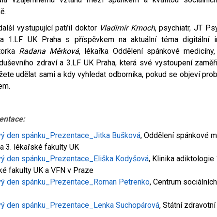
ě.
alší vystupující patřil doktor
Vladimír Kmoch
, psychiatr, JT Psy
a 1.LF UK Praha s příspěvkem na aktuální téma digitální 
torka
Radana Měrková
, lékařka Oddělení spánkové medicíny,
duševního zdraví a 3.LF UK Praha, která své vystoupení zaměřil
ete udělat sami a kdy vyhledat odborníka, pokud se objeví pro
em.
entace:
vý den spánku_Prezentace_Jitka Bušková
, Oddělení spánkové m
 3. lékařské fakulty UK
vý den spánku_Prezentace_Eliška Kodyšová
, Klinika adiktologie 
ké fakulty UK a VFN v Praze
vý den spánku_Prezentace_Roman Petrenko
, Centrum sociálníc
vý den spánku_Prezentace_Lenka Suchopárová
, Státní zdravotní