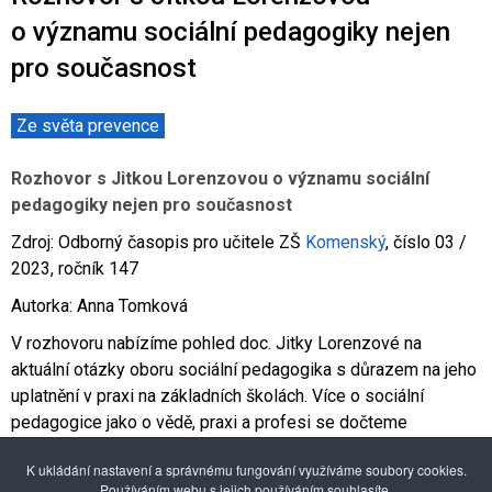
Co je rizikové chování (RCH)
Agrese a šikana
Závislostní ch
o významu sociální pedagogiky nejen
pro současnost
Ze světa prevence
Rozhovor s Jitkou Lorenzovou o významu sociální
pedagogiky nejen pro současnost
Zdroj: Odborný časopis pro učitele ZŠ
Komenský
, číslo 03 /
2023, ročník 147
Autorka: Anna Tomková
V rozhovoru nabízíme pohled doc. Jitky Lorenzové na
aktuální otázky oboru sociální pedagogika s důrazem na jeho
uplatnění v praxi na základních školách. Více o sociální
pedagogice jako o vědě, praxi a profesi se dočteme
v připravované odborné monografii...
K ukládání nastavení a správnému fungování využíváme soubory cookies.
Plné znění rozhovoru
na stránkách časopisu
Komenský
Používáním webu s jejich používáním souhlasíte.