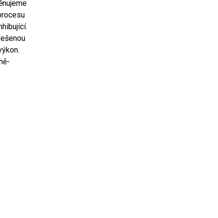
Věnujeme
 procesu
hibující.
 Řešenou
výkon.
ně-