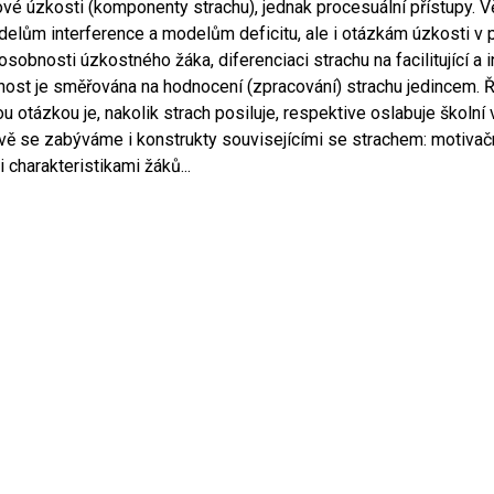
ové úzkosti (komponenty strachu), jednak procesuální přístupy. 
elům interference a modelům deficitu, ale i otázkám úzkosti v
 osobnosti úzkostného žáka, diferenciaci strachu na facilitující a in
ost je směřována na hodnocení (zpracování) strachu jedincem.
ou otázkou je, nakolik strach posiluje, respektive oslabuje školní 
vě se zabýváme i konstrukty souvisejícími se strachem: motivač
i charakteristikami žáků...