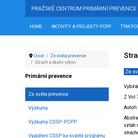
PRAŽSKÉ CENTRUM PRIMÁRNÍ PREVENCE
HOME
AKTIVITY A PROJEKTY PCPP
TÝM PC
Stra
Úvod
Ze světa prevence
Strach a školní výkon
Ze sv
Primární prevence
Vybír
Ze světa prevence
Z Vol 
Autoři
Výzkumy
Abstra
Výzkumy CSSP-PCPP
vztah 
strach
Vyjádření CSSP ke kvalitě programu