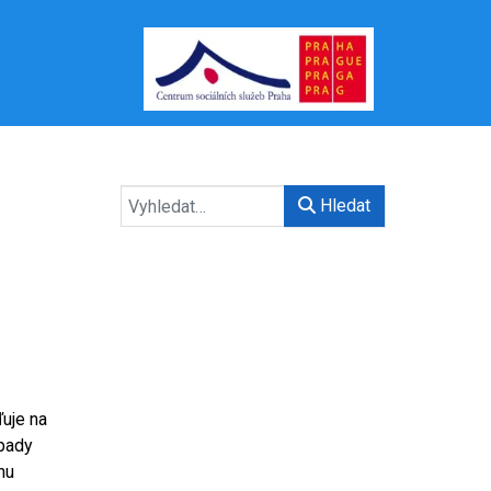
Hledat
ďuje na
opady
hu