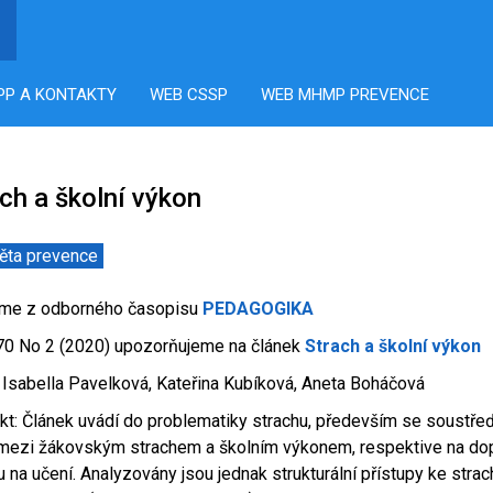
PP A KONTAKTY
WEB CSSP
WEB MHMP PREVENCE
ch a školní výkon
ěta prevence
áme z odborného časopisu
PEDAGOGIKA
70 No 2 (2020) upozorňujeme na článek
Strach a školní výkon
: Isabella Pavelková, Kateřina Kubíková, Aneta Boháčová
kt: Článek uvádí do problematiky strachu, především se soustře
mezi žákovským strachem a školním výkonem, respektive na d
u na učení. Analyzovány jsou jednak strukturální přístupy ke strac