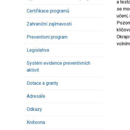
a test
se mod
Certifikace programů
učení,
Pozorn
Zahraniční zajímavosti
klíčov
Okrajo
Preventivní program
volním
Legislativa
Systém evidence preventivních
aktivit
Dotace a granty
Adresáře
Odkazy
Knihovna