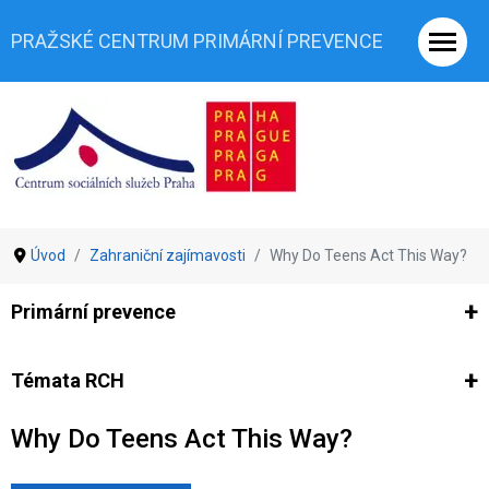
PRAŽSKÉ CENTRUM PRIMÁRNÍ PREVENCE
Úvod
Zahraniční zajímavosti
Why Do Teens Act This Way?
Primární prevence
Ze světa prevence
Výzkumy
Výzkumy CSSP-PCPP
Vyjádř
Témata RCH
Why Do Teens Act This Way?
Co je rizikové chování (RCH)
Agrese a šikana
Závislostní ch