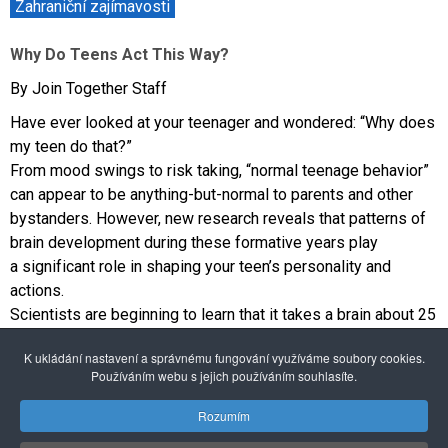
Zahraniční zajímavosti
Why Do Teens Act This Way?
By Join Together Staff
Have ever looked at your teenager and wondered: “Why does
my teen do that?”
From mood swings to risk taking, “normal teenage behavior”
can appear to be anything-but-normal to parents and other
bystanders. However, new research reveals that patterns of
brain development during these formative years play
a significant role in shaping your teen’s personality and
actions.
Scientists are beginning to learn that it takes a brain about 25
years to fully develop, and that a huge burst of development
K ukládání nastavení a správnému fungování využíváme soubory cookies.
happens during adolescence...
Používáním webu s jejich používáním souhlasíte.
Článek + video na stránkách
Drugfree.org
Rozumím