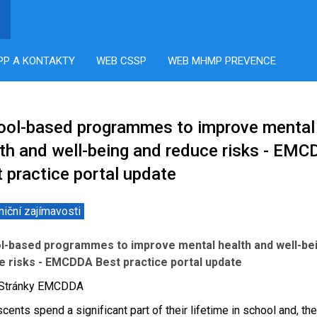
PP A KONTAKTY
WEB CSSP
WEB MHMP PREVENCE
ool-based programmes to improve mental
th and well-being and reduce risks - EM
 practice portal update
niční zajímavosti
l-based programmes to improve mental health and well-be
e risks - EMCDDA Best practice portal update
: Stránky EMCDDA
cents spend a significant part of their lifetime in school and, the