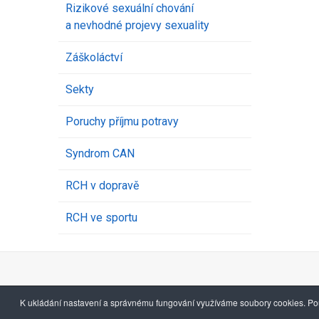
Rizikové sexuální chování
a nevhodné projevy sexuality
Záškoláctví
Sekty
Poruchy příjmu potravy
Syndrom CAN
RCH v dopravě
RCH ve sportu
K ukládání nastavení a správnému fungování využíváme soubory cookies. Pou