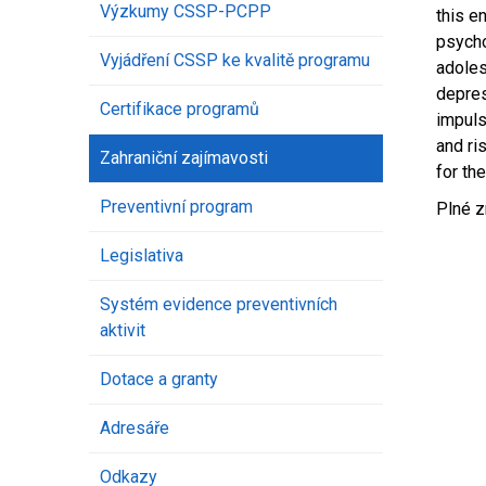
Výzkumy CSSP-PCPP
this e
psycho
Vyjádření CSSP ke kvalitě programu
adoles
depres
Certifikace programů
impuls
and ri
Zahraniční zajímavosti
for th
Preventivní program
Plné 
Legislativa
Systém evidence preventivních
aktivit
Dotace a granty
Adresáře
Odkazy