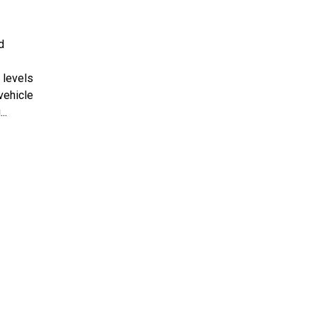
d
 levels
vehicle
..