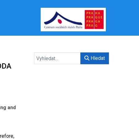
Hledat
CDDA
ing and
refore,