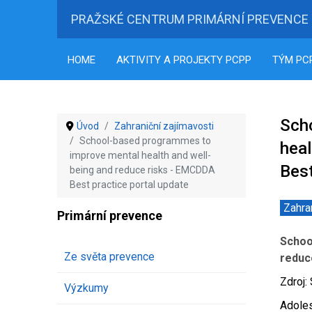
PRAŽSKÉ CENTRUM PRIMÁRNÍ PREVENCE
HOME
AKTIVITY A PROJEKTY PCPP
TÝM PC
Sch
Úvod
Zahraniční zajímavosti
School-based programmes to
heal
improve mental health and well-
Best
being and reduce risks - EMCDDA
Best practice portal update
Zahra
Primární prevence
Schoo
Ze světa prevence
reduc
Zdroj
Výzkumy
Adoles