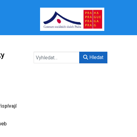
ky
Hledat
ispívají
(web