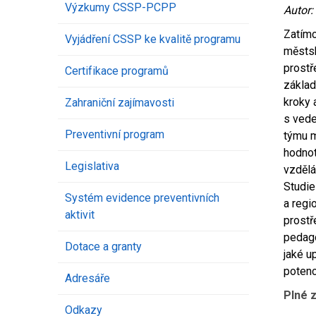
Výzkumy CSSP-PCPP
Autor:
Zatímc
Vyjádření CSSP ke kvalitě programu
městsk
prostř
Certifikace programů
základ
kroky 
Zahraniční zajímavosti
s vede
Preventivní program
týmu m
hodnot
Legislativa
vzdělá
Studie
Systém evidence preventivních
a regi
aktivit
prostř
pedago
Dotace a granty
jaké u
potenc
Adresáře
Plné 
Odkazy