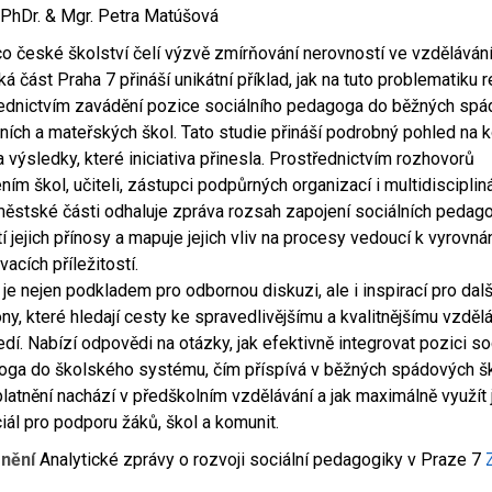
PhDr. & Mgr. Petra Matúšová
o české školství čelí výzvě zmírňování nerovností ve vzdělávání
á část Praha 7 přináší unikátní příklad, jak na tuto problematiku 
ednictvím zavádění pozice sociálního pedagoga do běžných sp
ních a mateřských škol. Tato studie přináší podrobný pohled na k
a výsledky, které iniciativa přinesla. Prostřednictvím rozhovorů
ním škol, učiteli, zástupci podpůrných organizací i multidisciplin
ěstské části odhaluje zpráva rozsah zapojení sociálních pedag
í jejich přínosy a mapuje jejich vliv na procesy vedoucí k vyrovná
vacích příležitostí.
 je nejen podkladem pro odbornou diskuzi, ale i inspirací pro dal
ony, které hledají cesty ke spravedlivějšímu a kvalitnějšímu vzdě
edí. Nabízí odpovědi na otázky, jak efektivně integrovat pozici so
ga do školského systému, čím příspívá v běžných spádových šk
platnění nachází v předškolním vzdělávání a jak maximálně využít
iál pro podporu žáků, škol a komunit.
znění
Analytické zprávy o rozvoji sociální pedagogiky v Praze 7