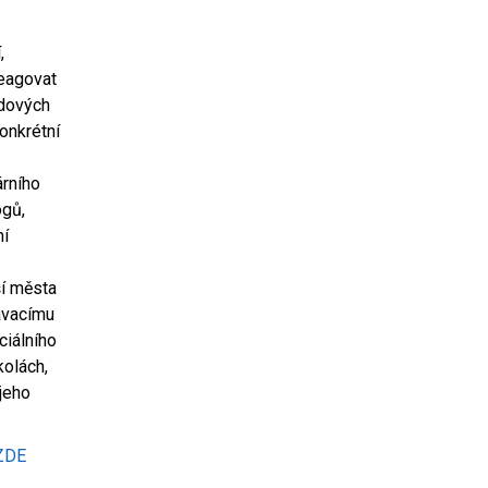
,
reagovat
ádových
onkrétní
árního
ogů,
ní
ší města
lávacímu
ciálního
olách,
 jeho
ZDE