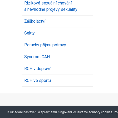
Rizikové sexuální chování
a nevhodné projevy sexuality
Záškoláctví
Sekty
Poruchy příjmu potravy
Syndrom CAN
RCH v dopravě
RCH ve sportu
K ukládání nastavení a správnému fungování využíváme soubory cookies. Pou