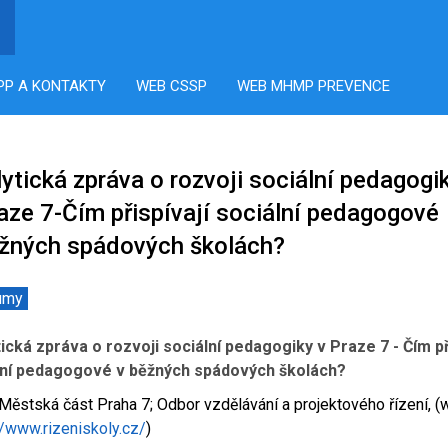
PP A KONTAKTY
WEB CSSP
WEB MHMP PREVENCE
ytická zpráva o rozvoji sociální pedagogi
aze 7-Čím přispívají sociální pedagogové
ěžných spádových školách?
umy
ická zpráva o rozvoji sociální pedagogiky v Praze 7 - Čím př
lní pedagogové v běžných spádových školách?
 Městská část Praha 7; Odbor vzdělávání a projektového řízení, 
//www.rizeniskoly.cz/
)