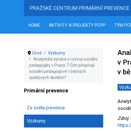
PRAŽSKÉ CENTRUM PRIMÁRNÍ PREVENCE
HOME
AKTIVITY A PROJEKTY PCPP
TÝM PC
Anal
Úvod
Výzkumy
Analytická zpráva o rozvoji sociální
v Pr
pedagogiky v Praze 7-Čím přispívají
v b
sociální pedagogové v běžných
spádových školách?
Výzk
Primární prevence
Analyt
Ze světa prevence
sociá
Zdroj
:
Výzkumy
https: