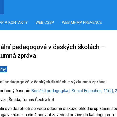
PP A KONTAKTY
WEB CSSP
WEB MHMP PREVENCE
iální pedagogové v českých školách –
kumná zpráva
umy
lní pedagogové v českých školách – výzkumná zpráva
odborný časopis
Sociální pedagogika | Social Education, 11(2),
:
Jan Šmída, Tomáš Čech a kol.
a dvě desetiletí se vede odborná diskuze ohledně uplatnění soc
ga ve škole, s čímž souvisí zavedení pozice do katalogu profes