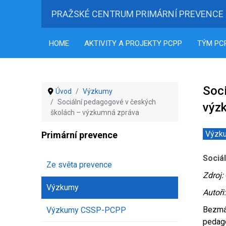
PRAŽSKÉ CENTRUM PRIMÁRNÍ PREVENCE
HOME
AKTIVITY A PROJEKTY PCPP
TÝM PC
Soc
Úvod
Výzkumy
Sociální pedagogové v českých
výz
školách – výzkumná zpráva
Výzk
Primární prevence
Sociá
Ze světa prevence
Zdroj:
Výzkumy
Autoři
Bezmál
Výzkumy CSSP-PCPP
pedago