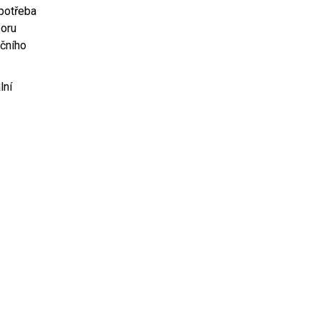
 potřeba
poru
čního
lní