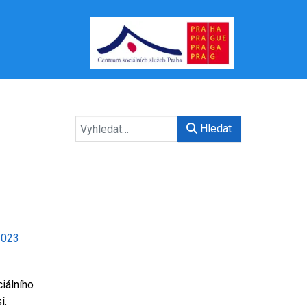
Hledat
 2023
iálního
í.