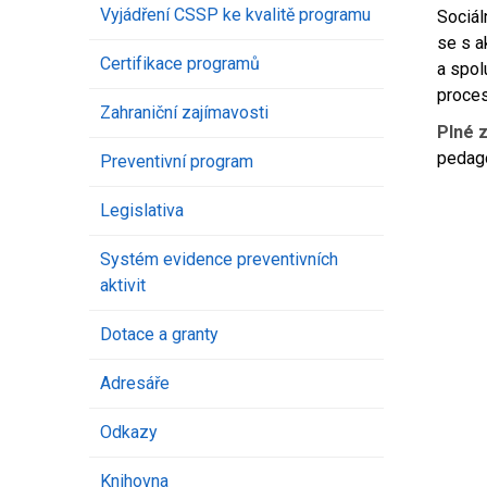
Vyjádření CSSP ke kvalitě programu
Sociál
se s a
Certifikace programů
a spol
proces
Zahraniční zajímavosti
Plné 
pedago
Preventivní program
Legislativa
Systém evidence preventivních
aktivit
Dotace a granty
Adresáře
Odkazy
Knihovna