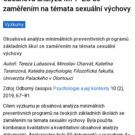
Co je rizikové chování (RCH)
Agrese a šikana
Závislostní ch
zaměřením na témata sexuální výchovy
Výzkumy
Obsahová analýza minimálních preventivních programů
základních škol se zaměřením na témata sexuální
výchovy
Autoři: Tereza Lubasová, Miroslav Charvát, Kateřina
Taranzová, Katedra psychologie, Filozofická fakulta,
Univerzita Palackého v Olomouci
Zdroj: Odborný časopis
Psychologie a její kontexty
10 (2),
2019, 67–81.
Cílem výzkumu je obsahová analýza minimálních
preventivních programů na českých základních školách se
zaměřením na témata sexuální výchovy. Byla použita
kombinace kvalitativní a kvantitativní obsahové analýzy
dokumentů. Analyzováno bylo 50 dokumentů s rozsahem 4–