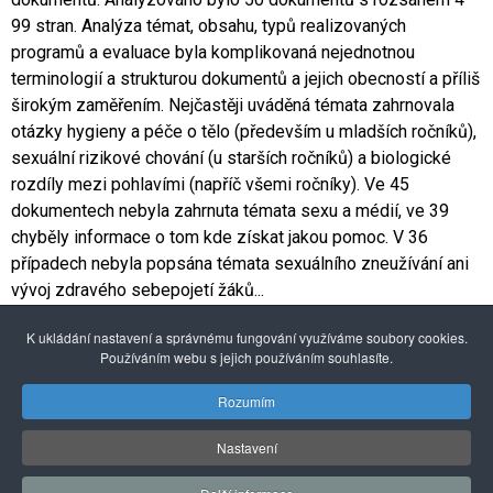
99 stran. Analýza témat, obsahu, typů realizovaných
programů a evaluace byla komplikovaná nejednotnou
terminologií a strukturou dokumentů a jejich obecností a příliš
širokým zaměřením. Nejčastěji uváděná témata zahrnovala
otázky hygieny a péče o tělo (především u mladších ročníků),
sexuální rizikové chování (u starších ročníků) a biologické
rozdíly mezi pohlavími (napříč všemi ročníky). Ve 45
dokumentech nebyla zahrnuta témata sexu a médií, ve 39
chyběly informace o tom kde získat jakou pomoc. V 36
případech nebyla popsána témata sexuálního zneužívání ani
vývoj zdravého sebepojetí žáků...
Plné znění
výzkumu naleznete na stránkách odborného
K ukládání nastavení a správnému fungování využíváme soubory cookies.
časopisu Psychologie a její kontexty č. 10 (2), 2019, 67–
Používáním webu s jejich používáním souhlasíte.
81
ZDE
Rozumím
Nastavení
© 2026 Pražské centrum primární prevence