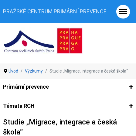
PRAŽSKÉ CENTRUM PRIMÁRNÍ PREVENCE
Úvod
Výzkumy
Studie „Migrace, integrace a česká škola“
Primární prevence
Ze světa prevence
Výzkumy
Výzkumy CSSP-PCPP
Vyjádř
Témata RCH
Studie „Migrace, integrace a česká
Co je rizikové chování (RCH)
Agrese a šikana
Závislostní ch
škola“