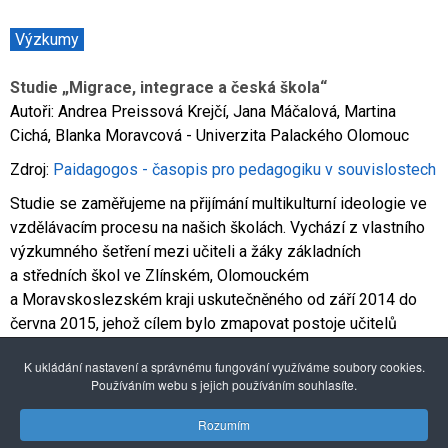
Výzkumy
Studie „Migrace, integrace a česká škola“
Autoři: Andrea Preissová Krejčí, Jana Máčalová, Martina
Cichá, Blanka Moravcová - Univerzita Palackého Olomouc
Zdroj:
Paidagogos - časopis pro pedagogiku v souvislostech
Studie se zaměřujeme na přijímání multikulturní ideologie ve
vzdělávacím procesu na našich školách. Vychází z vlastního
výzkumného šetření mezi učiteli a žáky základních
a středních škol ve Zlínském, Olomouckém
a Moravskoslezském kraji uskutečněného od září 2014 do
června 2015, jehož cílem bylo zmapovat postoje učitelů
a žáků k vybraným národnostním a kulturním skupinám.
K ukládání nastavení a správnému fungování využíváme soubory cookies.
Plné znění studie na stránkách časopisu Paidagogos (číslo
Používáním webu s jejich používáním souhlasíte.
1/2016)
ZDE
Rozumím