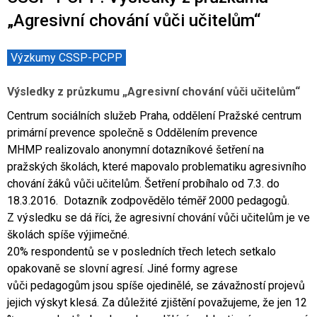
Co je rizikové chování (RCH)
Agrese a šikana
Závislostní ch
„Agresivní chování vůči učitelům“
Výzkumy CSSP-PCPP
Výsledky z průzkumu „Agresivní chování vůči učitelům“
Centrum sociálních služeb Praha, oddělení Pražské centrum
primární prevence společně s Oddělením prevence
MHMP realizovalo anonymní dotazníkové šetření na
pražských školách, které mapovalo problematiku agresivního
chování žáků vůči učitelům. Šetření probíhalo od 7.3. do
18.3.2016. Dotazník zodpovědělo téměř 2000 pedagogů.
Z výsledku se dá říci, že agresivní chování vůči učitelům je ve
školách spíše výjimečné.
20% respondentů se v posledních třech letech setkalo
opakovaně se slovní agresí. Jiné formy agrese
vůči pedagogům jsou spíše ojedinělé, se závažností projevů
jejich výskyt klesá. Za důležité zjištění považujeme, že jen 12