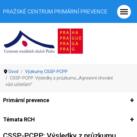
PRAŽSKÉ CENTRUM PRIMÁRNÍ PREVENCE
Úvod
Výzkumy CSSP-PCPP
CSSP-PCPP: Výsledky z průzkumu „Agresivní chování
vůči učitelům“
Primární prevence
Ze světa prevence
Výzkumy
Výzkumy CSSP-PCPP
Vyjádř
Témata RCH
CSSP-PCPP: Výsledky z průzkumu