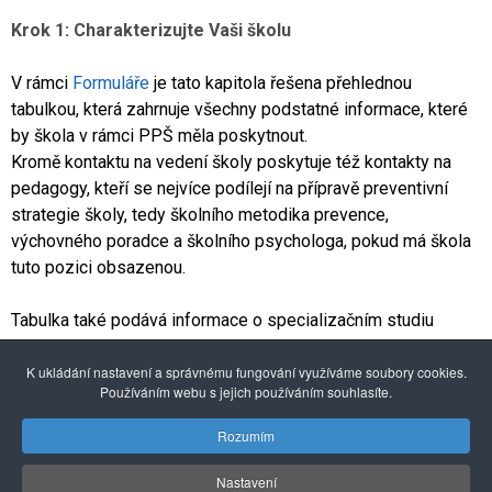
Krok 1: Charakterizujte Vaši školu
V rámci
Formuláře
je tato kapitola řešena přehlednou
tabulkou, která zahrnuje všechny podstatné informace, které
by škola v rámci PPŠ měla poskytnout.
Kromě kontaktu na vedení školy poskytuje též kontakty na
pedagogy, kteří se nejvíce podílejí na přípravě preventivní
strategie školy, tedy školního metodika prevence,
výchovného poradce a školního psychologa, pokud má škola
tuto pozici obsazenou.
Tabulka také podává informace o specializačním studiu
školního metodika prevence, popřípadě výchovného poradce
a realizátorovi tohoto vzdělávání. Z tabulky je samozřejmě
K ukládání nastavení a správnému fungování využíváme soubory cookies.
Používáním webu s jejich používáním souhlasíte.
patrné o jaký typ školy se jedná, informuje o počtu tříd ve
škole, počtu žáků a pedagogických pracovníků.
Rozumím
Nastavení