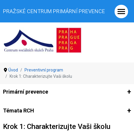
PRAŽSKÉ CENTRUM PRIMÁRNÍ PREVENCE
Úvod
Preventivní program
Krok 1: Charakterizujte Vaši školu
Primární prevence
Ze světa prevence
Výzkumy
Výzkumy CSSP-PCPP
Vyjádř
Témata RCH
Krok 1: Charakterizujte Vaši školu
Co je rizikové chování (RCH)
Agrese a šikana
Závislostní ch