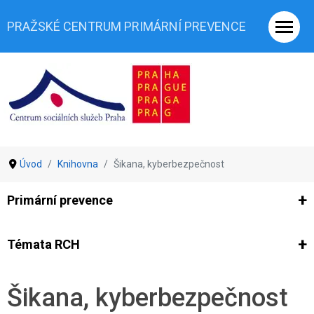
PRAŽSKÉ CENTRUM PRIMÁRNÍ PREVENCE
Úvod
Knihovna
Šikana, kyberbezpečnost
Primární prevence
Ze světa prevence
Výzkumy
Výzkumy CSSP-PCPP
Vyjádř
Témata RCH
Co je rizikové chování (RCH)
Agrese a šikana
Závislostní ch
Šikana, kyberbezpečnost