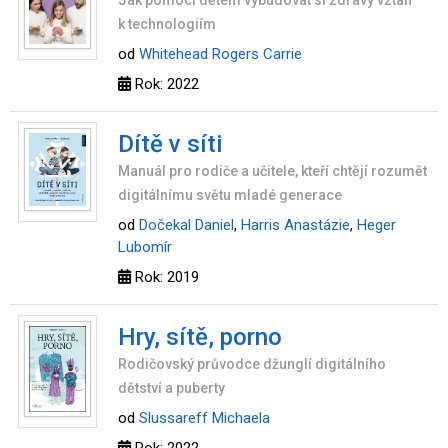
Jak pomoci dětem vybudovat si zdravý vztah
k technologiím
od
Whitehead Rogers Carrie
Rok: 2022
Dítě v síti
Manuál pro rodiče a učitele, kteří chtějí rozumět
digitálnímu světu mladé generace
od
Dočekal Daniel
,
Harris Anastázie
,
Heger
Lubomír
Rok: 2019
Hry, sítě, porno
Rodičovský průvodce džunglí digitálního
dětství a puberty
od
Slussareff Michaela