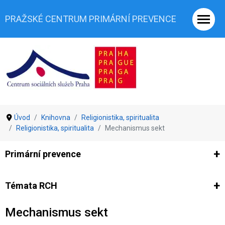
PRAŽSKÉ CENTRUM PRIMÁRNÍ PREVENCE
Úvod
Knihovna
Religionistika, spiritualita
Religionistika, spiritualita
Mechanismus sekt
Primární prevence
Ze světa prevence
Výzkumy
Výzkumy CSSP-PCPP
Vyjádř
Témata RCH
Mechanismus sekt
Co je rizikové chování (RCH)
Agrese a šikana
Závislostní ch