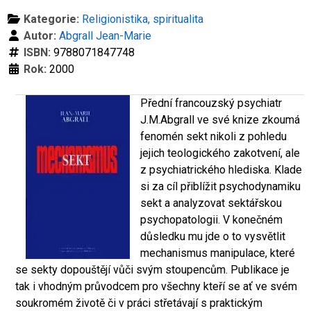
Kategorie:
Religionistika, spiritualita
Autor:
Abgrall Jean-Marie
ISBN:
9788071847748
Rok:
2000
Přední francouzský psychiatr
J.M.Abgrall ve své knize zkoumá
fenomén sekt nikoli z pohledu
jejich teologického zakotvení, ale
z psychiatrického hlediska. Klade
si za cíl přiblížit psychodynamiku
sekt a analyzovat sektářskou
psychopatologii. V konečném
důsledku mu jde o to vysvětlit
mechanismus manipulace, které
se sekty dopouštějí vůči svým stoupencům. Publikace je
tak i vhodným průvodcem pro všechny kteří se ať ve svém
soukromém životě či v práci střetávají s praktickým