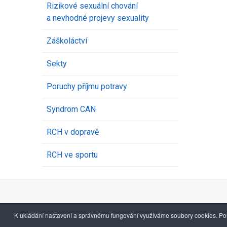
Rizikové sexuální chování
a nevhodné projevy sexuality
Záškoláctví
Sekty
Poruchy příjmu potravy
Syndrom CAN
RCH v dopravě
RCH ve sportu
K ukládání nastavení a správnému fungování využíváme soubory cookies. Pou