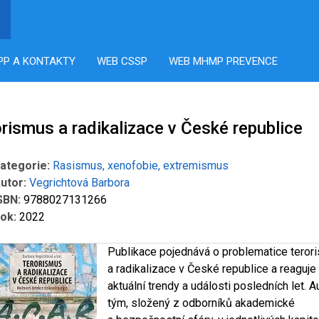
PP A KONTAKTY
WEB CSSP
WEB MHMP PREVENCE
rismus a radikalizace v České republice
ategorie:
Rasismus, xenofobie, extremismus
utor:
Vegrichtová Barbora
SBN:
9788027131266
ok:
2022
Publikace pojednává o problematice teror
a radikalizace v České republice a reaguje
aktuální trendy a události posledních let. 
tým, složený z odborníků akademické