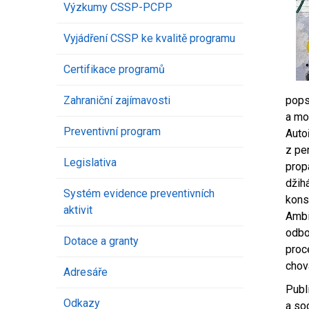
Výzkumy CSSP-PCPP
Vyjádření CSSP ke kvalitě programu
Certifikace programů
Zahraniční zajímavosti
pops
a mož
Preventivní program
Auto
z pe
Legislativa
prop
džih
Systém evidence preventivních
kons
aktivit
Ambic
odbo
Dotace a granty
proc
chov
Adresáře
Publ
Odkazy
a so