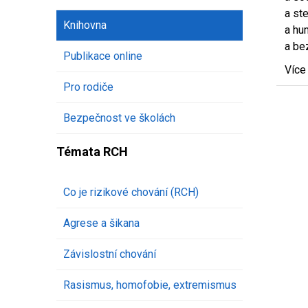
a st
Knihovna
a hu
a be
Publikace online
Více
Pro rodiče
Bezpečnost ve školách
Témata RCH
Co je rizikové chování (RCH)
Agrese a šikana
Závislostní chování
Rasismus, homofobie, extremismus