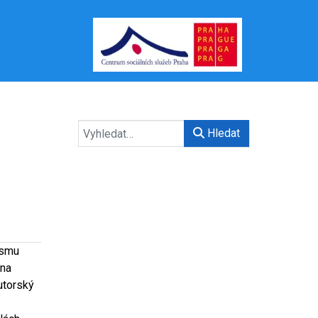
Hledat
ismu
 na
Autorský