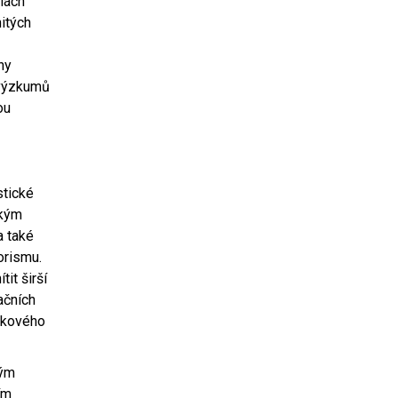
olách
itých
hy
z výzkumů
ou
stické
ckým
a také
orismu.
tit širší
ačních
zikového
kým
ím