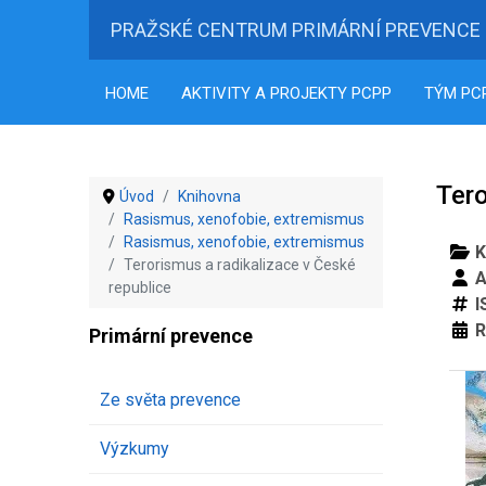
PRAŽSKÉ CENTRUM PRIMÁRNÍ PREVENCE
HOME
AKTIVITY A PROJEKTY PCPP
TÝM PC
Tero
Úvod
Knihovna
Rasismus, xenofobie, extremismus
Rasismus, xenofobie, extremismus
K
Terorismus a radikalizace v České
A
republice
I
R
Primární prevence
Ze světa prevence
Výzkumy