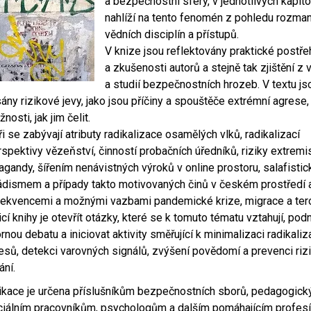
a bezpečnostní sféry, v jednotlivých kapit
nahlíží na tento fenomén z pohledu rozman
vědních disciplín a přístupů.
V knize jsou reflektovány praktické postře
a zkušenosti autorů a stejně tak zjištění 
a studií bezpečnostních hrozeb. V textu js
ány rizikové jevy, jako jsou příčiny a spouštěče extrémní agrese,
nosti, jak jim čelit.
ři se zabývají atributy radikalizace osamělých vlků, radikalizací
rspektivy vězeňství, činností probačních úředníků, riziky extremi
agandy, šířením nenávistných výroků v online prostoru, salafisti
ádismem a případy takto motivovaných činů v českém prostředí 
ekvencemi a možnými vazbami pandemické krize, migrace a ter
í knihy je otevřít otázky, které se k tomuto tématu vztahují, podní
rnou debatu a iniciovat aktivity směřující k minimalizaci radikaliz
esů, detekci varovných signálů, zvýšení povědomí a prevenci ri
ání.
ikace je určena příslušníkům bezpečnostních sborů, pedagogic
ciálním pracovníkům, psychologům a dalším pomáhajícím profes