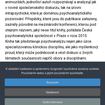
animozitách, jednotliví autoři rozpoznávají a analyzují jak
v rovině společenského diskurzu, tak na úrovni
intrapsychické, která je doménou psychoanalytického
pozorování. Příspěvky, které jsou do publikace zařazeny,
zazněly původně na mezinárodní konferenci, kterou pod
stejným názvem, jaký nese titul knihy, pořádala Česká
psychoanalytická společnost v Praze v roce 2015.
Kniha tak představuje psychoanalýzu nejen jako úzce
specializovanou klinickou disciplínu, ale jako myšlenkový
proud, který může podněcovat a vést diskusi o živých
tématech současnosti napříč obory a disciplínami.
Vydala Česká psychoanalytická společnost.
K ukládání nastavení a správnému fungování využíváme soubory cookies.
Více informací na stránkách
Knihy ABZ
Používáním webu s jejich používáním souhlasíte.
Alexandria Book Library
Rozumím
Nastavení
© 2026 Pražské centrum primární prevence
Další informace