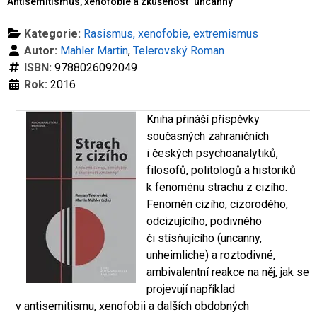
Antisemitismus, xenofobie a zkušenost "uncanny"
Kategorie:
Rasismus, xenofobie, extremismus
Autor:
Mahler Martin
,
Telerovský Roman
ISBN:
9788026092049
Rok:
2016
Kniha přináší příspěvky
současných zahraničních
i českých psychoanalytiků,
filosofů, politologů a historiků
k fenoménu strachu z cizího.
Fenomén cizího, cizorodého,
odcizujícího, podivného
či stísňujícího (uncanny,
unheimliche) a roztodivné,
ambivalentní reakce na něj, jak se
projevují například
v antisemitismu, xenofobii a dalších obdobných