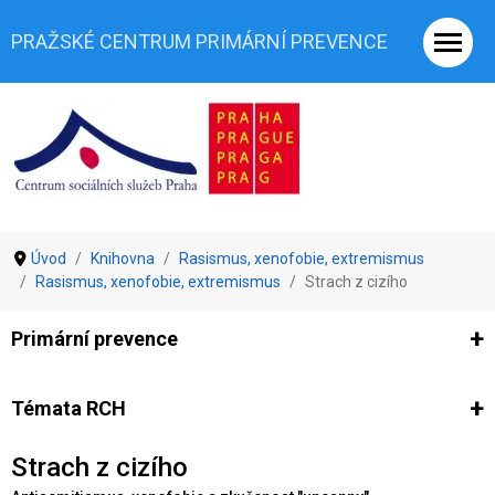
PRAŽSKÉ CENTRUM PRIMÁRNÍ PREVENCE
Úvod
Knihovna
Rasismus, xenofobie, extremismus
Rasismus, xenofobie, extremismus
Strach z cizího
Primární prevence
Ze světa prevence
Výzkumy
Výzkumy CSSP-PCPP
Vyjádř
Témata RCH
Strach z cizího
Co je rizikové chování (RCH)
Agrese a šikana
Závislostní ch