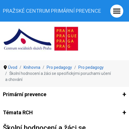
PRAŽSKÉ CENTRUM PRIMÁRNÍ PREVENCE
Úvod
Knihovna
Pro pedagogy
Pro pedagogy
Školní hodnocení a žáci se specifickými poruchami učení
a chování
Primární prevence
Ze světa prevence
Výzkumy
Výzkumy CSSP-PCPP
Vyjádř
Témata RCH
Školní hodnocení a žáci se