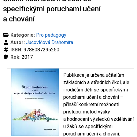
Co je rizikové chování (RCH)
Agrese a šikana
Závislostní ch
specifickými poruchami učení
a chování
Kategorie:
Pro pedagogy
Autor:
Jucovičová Drahomíra
ISBN:
9788087295250
Rok:
2017
Publikace je určena učitelům
základních a středních škol, ale
i rodičům dětí se specifickými
poruchami učení a chování –
přináší konkrétní možnosti
přístupu, metod výuky
a hodnocení výsledků vzdělávání
u žáků se specifickými
poruchami učení a chování.