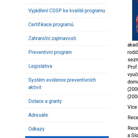
Vyjádření CSSP ke kvalitě programu
Certifikace programů
Zahraniční zajímavosti
akad
Preventivní program
rodi
sezn
Legislativa
Prof
vyuč
Systém evidence preventivních
doma
aktivit
(200
(200
Dotace a granty
Více
Adresáře
Rece
Rece
Odkazy
a Sl