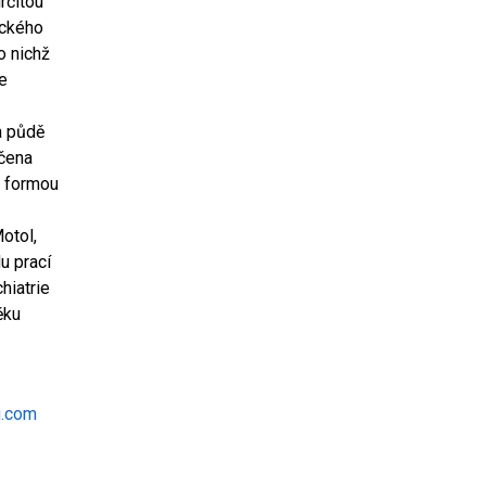
rčitou
ického
o nichž
se
a půdě
rčena
u formou
otol,
u prací
hiatrie
ěku
g.com