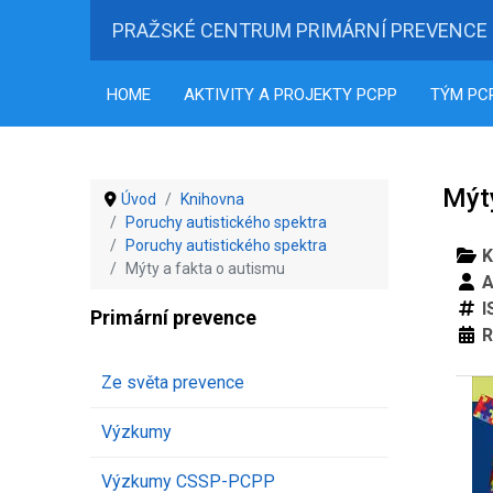
PRAŽSKÉ CENTRUM PRIMÁRNÍ PREVENCE
HOME
AKTIVITY A PROJEKTY PCPP
TÝM PC
Mýty
Úvod
Knihovna
Poruchy autistického spektra
Poruchy autistického spektra
K
Mýty a fakta o autismu
A
I
Primární prevence
R
Ze světa prevence
Výzkumy
Výzkumy CSSP-PCPP