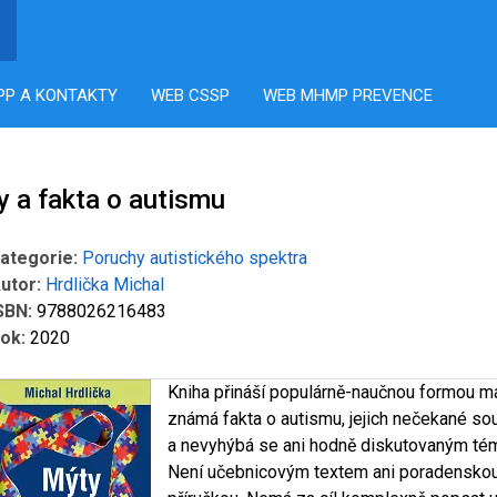
PP A KONTAKTY
WEB CSSP
WEB MHMP PREVENCE
 a fakta o autismu
ategorie:
Poruchy autistického spektra
utor:
Hrdlička Michal
SBN:
9788026216483
ok:
2020
Kniha přináší populárně-naučnou formou m
známá fakta o autismu, jejich nečekané sou
a nevyhýbá se ani hodně diskutovaným té
Není učebnicovým textem ani poradensko