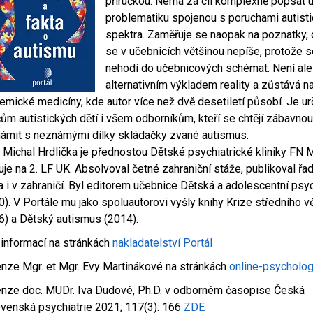
příručkou. Nemá za cíl komplexně popsat u
problematiku spojenou s poruchami autist
spektra. Zaměřuje se naopak na poznatky, 
se v učebnicích většinou nepíše, protože 
nehodí do učebnicových schémat. Není ale
alternativním výkladem reality a zůstává n
emické medicíny, kde autor více než dvě desetiletí působí. Je u
čům autistických dětí i všem odborníkům, kteří se chtějí zábavno
ámit s neznámými dílky skládačky zvané autismus.
. Michal Hrdlička je přednostou Dětské psychiatrické kliniky FN M
uje na 2. LF UK. Absolvoval četné zahraniční stáže, publikoval řad
 i v zahraničí. Byl editorem učebnice Dětská a adolescentní psyc
0). V Portále mu jako spoluautorovi vyšly knihy Krize středního v
6) a Dětský autismus (2014).
 informací na stránkách
nakladatelství Portál
nze Mgr. et Mgr. Evy Martinákové na stránkách
online-psycholo
nze doc. MUDr. Iva Dudové, Ph.D. v odborném časopise Česká
ovenská psychiatrie 2021; 117(3): 166
ZDE