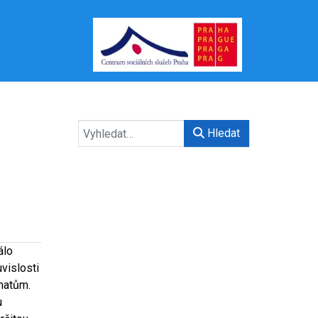
Hledat
álo
vislosti
matům.
u