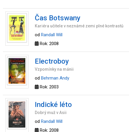
Čas Botswany
Kariéra učitele v neznámé zemi plné kontrastů
od
Randall Will
Rok: 2008
Electroboy
Vzpomínky na mánii
od
Behrman Andy
Rok: 2003
Indické léto
Dobrý muž v Asii
od
Randall Will
Rok: 2008