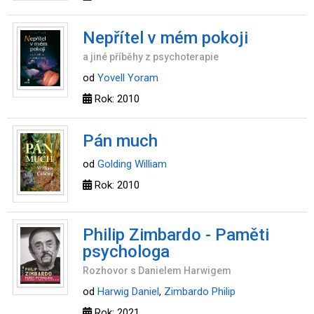
Nepřítel v mém pokoji
a jiné příběhy z psychoterapie
od
Yovell Yoram
Rok: 2010
Pán much
od
Golding William
Rok: 2010
Philip Zimbardo - Paměti
psychologa
Rozhovor s Danielem Harwigem
od
Harwig Daniel
,
Zimbardo Philip
Rok: 2021