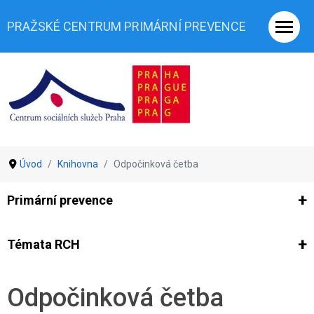
PRAŽSKÉ CENTRUM PRIMÁRNÍ PREVENCE
Úvod
Knihovna
Odpočinková četba
Primární prevence
Ze světa prevence
Výzkumy
Výzkumy CSSP-PCPP
Vyjádř
Témata RCH
Co je rizikové chování (RCH)
Agrese a šikana
Závislostní ch
Odpočinková četba