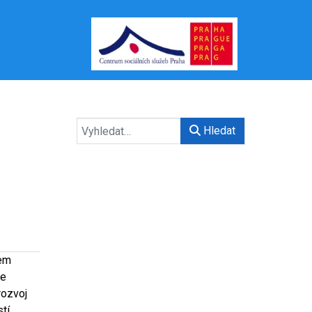
Hledat
pem
te
rozvoj
tí.