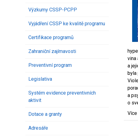
Výzkumy CSSP-PCPP
Vyjádření CSSP ke kvalitě programu
Certifikace programů
hype
Zahraniční zajímavosti
vina
Preventivní program
a je
byla
Legislativa
Viol
pora
Systém evidence preventivních
a ps
aktivit
o sv
Více
Dotace a granty
Adresáře