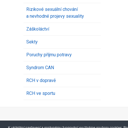
Rizikové sexuální chování
a nevhodné projevy sexuality
Záškoláctví
Sekty
Poruchy příjmu potravy
Syndrom CAN
RCH v dopravě
RCH ve sportu
K ukládání nastavení a správnému fungování využíváme soubory cookies. Pou