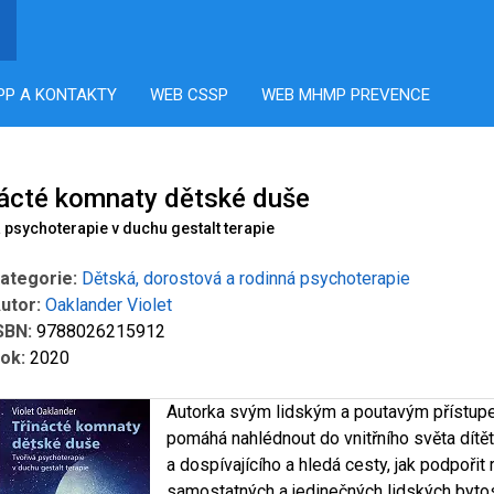
PP A KONTAKTY
WEB CSSP
WEB MHMP PREVENCE
nácté komnaty dětské duše
á psychoterapie v duchu gestalt terapie
ategorie:
Dětská, dorostová a rodinná psychoterapie
utor:
Oaklander Violet
SBN:
9788026215912
ok:
2020
Autorka svým lidským a poutavým přístu
pomáhá nahlédnout do vnitřního světa dítě
a dospívajícího a hledá cesty, jak podpořit 
samostatných a jedinečných lidských bytos