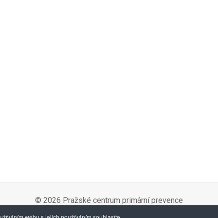
© 2026 Pražské centrum primární prevence
žíváním webu s jejich používáním souhlasíte.