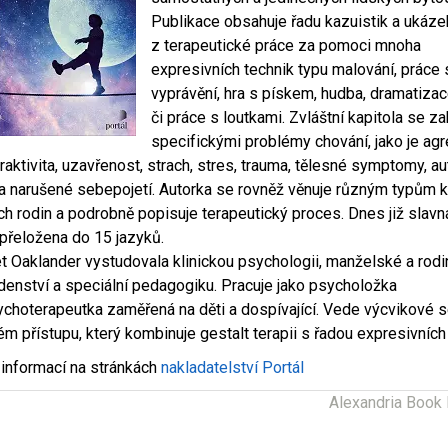
Publikace obsahuje řadu kazuistik a ukáze
z terapeutické práce za pomoci mnoha
expresivních technik typu malování, práce s
vyprávění, hra s pískem, hudba, dramatiza
či práce s loutkami. Zvláštní kapitola se z
specifickými problémy chování, jako je agr
raktivita, uzavřenost, strach, stres, trauma, tělesné symptomy, a
 a narušené sebepojetí. Autorka se rovněž věnuje různým typům k
jich rodin a podrobně popisuje terapeutický proces. Dnes již slavn
 přeložena do 15 jazyků.
et Oaklander vystudovala klinickou psychologii, manželské a rod
denství a speciální pedagogiku. Pracuje jako psycholožka
ychoterapeutka zaměřená na děti a dospívající. Vede výcvikové 
ém přístupu, který kombinuje gestalt terapii s řadou expresivních
 informací na stránkách
nakladatelství Portál
Alexandria Book 