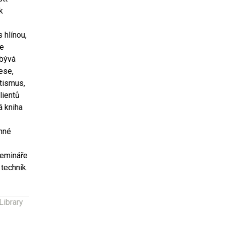
k
 hlínou,
ce
abývá
ese,
utismus,
lientů
á kniha
inné
semináře
 technik.
Library