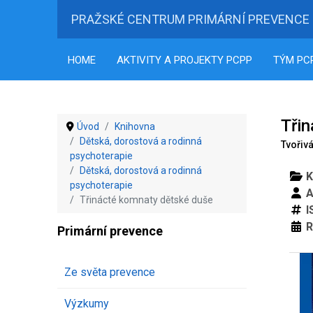
PRAŽSKÉ CENTRUM PRIMÁRNÍ PREVENCE
HOME
AKTIVITY A PROJEKTY PCPP
TÝM PC
Tři
Úvod
Knihovna
Dětská, dorostová a rodinná
Tvořiv
psychoterapie
Dětská, dorostová a rodinná
K
psychoterapie
A
Třinácté komnaty dětské duše
I
R
Primární prevence
Ze světa prevence
Výzkumy