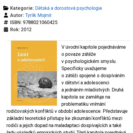
Kategorie:
Dětská a dorostová psychologie
Autor:
Tyrlík Mojmír
ISBN:
9788021060425
Rok:
2012
V úvodní kapitole pojednáváme
o povaze zátěže
v psychologickém smyslu.
Specificky uvažujeme
o zátěži spojené s dospíváním
v dětství a adolescenci
a jednáním mladistvých. Druhá
kapitola se zaměřuje na
problematiku vnímání
rodičovských konfliktů v období adolescence. Představuje
základní teoretické přístupy ke zkoumání konfliktů mezi
rodiči a jejich dopad na maladaptaci dospívajících a také
řadu výsledků empirických studií. Třetí kapitola pojednává