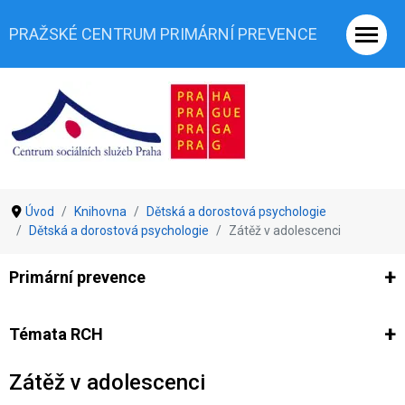
PRAŽSKÉ CENTRUM PRIMÁRNÍ PREVENCE
Úvod
Knihovna
Dětská a dorostová psychologie
Dětská a dorostová psychologie
Zátěž v adolescenci
Primární prevence
Ze světa prevence
Výzkumy
Výzkumy CSSP-PCPP
Vyjádř
Témata RCH
Zátěž v adolescenci
Co je rizikové chování (RCH)
Agrese a šikana
Závislostní ch