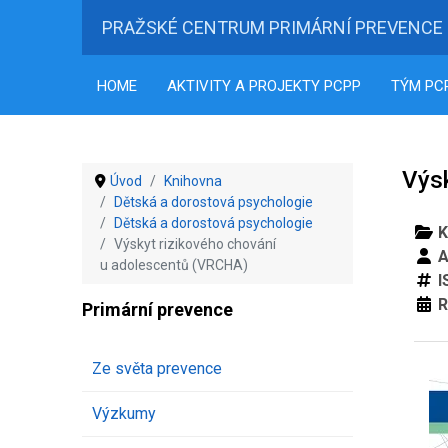
PRAŽSKÉ CENTRUM PRIMÁRNÍ PREVENCE
HOME
AKTIVITY A PROJEKTY PCPP
TÝM PC
Výs
Úvod
Knihovna
Dětská a dorostová psychologie
Dětská a dorostová psychologie
K
Výskyt rizikového chování
A
u adolescentů (VRCHA)
I
R
Primární prevence
Ze světa prevence
Výzkumy