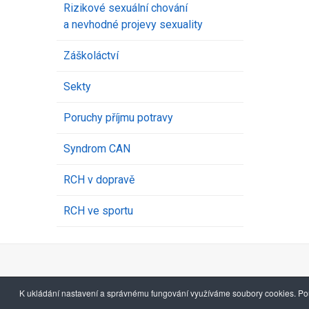
Rizikové sexuální chování
a nevhodné projevy sexuality
Záškoláctví
Sekty
Poruchy příjmu potravy
Syndrom CAN
RCH v dopravě
RCH ve sportu
K ukládání nastavení a správnému fungování využíváme soubory cookies. Pou