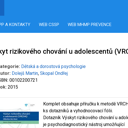
PP A KONTAKTY
WEB CSSP
WEB MHMP PREVENCE
kyt rizikového chování u adolescentů (V
ategorie:
Dětská a dorostová psychologie
utor:
Dolejš Martin
,
Skopal Ondřej
SBN:
00102200721
ok:
2015
Komplet obsahuje příručku k metodě VRC
ks dotazníků a vyhodnocovací fólii.
Dotazník Výskyt rizikového chování u ado
je psychodiagnostický nástroj umožňující