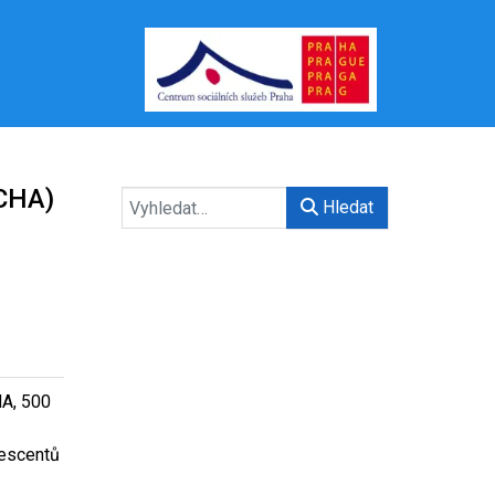
RCHA)
Hledat
HA, 500
lescentů