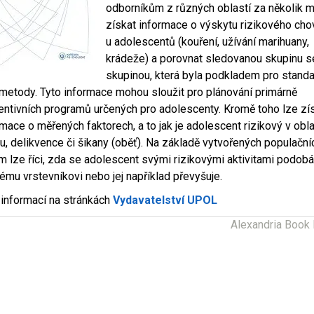
odborníkům z různých oblastí za několik m
získat informace o výskytu rizikového cho
u adolescentů (kouření, užívání marihuany,
krádeže) a porovnat sledovanou skupinu s
skupinou, která byla podkladem pro standa
 metody. Tyto informace mohou sloužit pro plánování primárně
entivních programů určených pro adolescenty. Kromě toho lze zí
rmace o měřených faktorech, a to jak je adolescent rizikový v obla
u, delikvence či šikany (oběť). Na základě vytvořených populační
m lze říci, zda se adolescent svými rizikovými aktivitami podob
ému vrstevníkovi nebo jej například převyšuje.
 informací na stránkách
Vydavatelství UPOL
Alexandria Book 