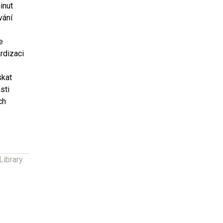
inut
vání
e
rdizaci
skat
sti
ch
á
Library