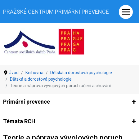
PRAŽSKÉ CENTRUM PRIMÁRNÍ PREVENCE
Úvod
Knihovna
Dětská a dorostová psychologie
Dětská a dorostová psychologie
Teorie a náprava vývojových poruch učení a chování
Primární prevence
Ze světa prevence
Výzkumy
Výzkumy CSSP-PCPP
Vyjádř
Témata RCH
Teorie a náprava vývojových poruch