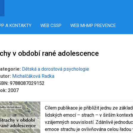
PP A KONTAKTY
WEB CSSP
WEB MHMP PREVENCE
achy v období rané adolescence
ategorie:
Dětská a dorostová psychologie
utor:
Michalčáková Radka
SBN:
9788087029152
ok:
2007
Cílem publikace je přiblížit jednu ze zákla
lidských emocí – strach – v širším kontext
vzájemných souvislostí. Zdánlivě jednodu
emoce strachu je ovlivňována celou řadou 