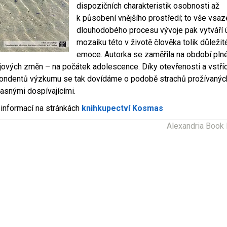
dispozičních charakteristik osobnosti až
k působení vnějšího prostředí; to vše vsa
dlouhodobého procesu vývoje pak vytváří 
mozaiku této v životě člověka tolik důležit
emoce. Autorka se zaměřila na období pln
jových změn – na počátek adolescence. Díky otevřenosti a vstří
ondentů výzkumu se tak dovídáme o podobě strachů prožívanýc
asnými dospívajícími.
 informací na stránkách
knihkupectví Kosmas
Alexandria Book 