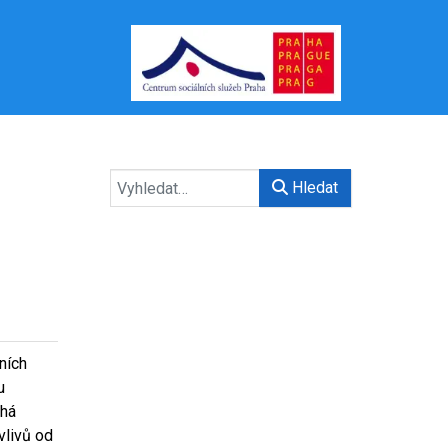
Hledat
dních
u
chá
vlivů od