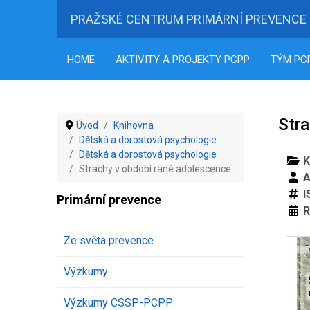
PRAŽSKÉ CENTRUM PRIMÁRNÍ PREVENCE
HOME
AKTIVITY A PROJEKTY PCPP
TÝM PC
Str
Úvod
Knihovna
Dětská a dorostová psychologie
Dětská a dorostová psychologie
K
Strachy v období rané adolescence
A
I
Primární prevence
R
Ze světa prevence
Výzkumy
Výzkumy CSSP-PCPP