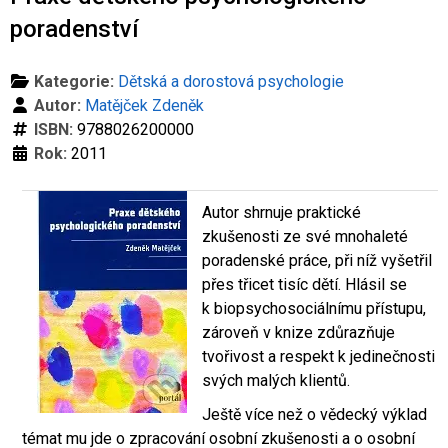
Co je rizikové chování (RCH)
Agrese a šikana
Závislostní ch
poradenství
Kategorie:
Dětská a dorostová psychologie
Autor:
Matějček Zdeněk
ISBN:
9788026200000
Rok:
2011
Autor shrnuje praktické
zkušenosti ze své mnohaleté
poradenské práce, při níž vyšetřil
přes třicet tisíc dětí. Hlásil se
k biopsychosociálnímu přístupu,
zároveň v knize zdůrazňuje
tvořivost a respekt k jedinečnosti
svých malých klientů.
Ještě více než o vědecký výklad
témat mu jde o zpracování osobní zkušenosti a o osobní