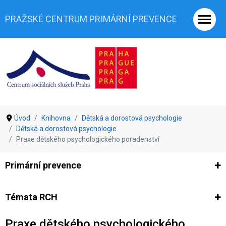
PRAŽSKÉ CENTRUM PRIMÁRNÍ PREVENCE
Úvod
Knihovna
Dětská a dorostová psychologie
Dětská a dorostová psychologie
Praxe dětského psychologického poradenství
Primární prevence
Ze světa prevence
Výzkumy
Výzkumy CSSP-PCPP
Vyjádř
Témata RCH
Praxe dětského psychologického