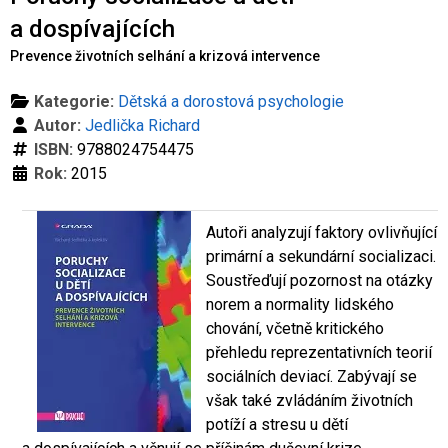
Co je rizikové chování (RCH)
Agrese a šikana
Závislostní ch
a dospívajících
Prevence životních selhání a krizová intervence
Kategorie:
Dětská a dorostová psychologie
Autor:
Jedlička Richard
ISBN:
9788024754475
Rok:
2015
Autoři analyzují faktory ovlivňující
primární a sekundární socializaci.
Soustřeďují pozornost na otázky
norem a normality lidského
chování, včetně kritického
přehledu reprezentativních teorií
sociálních deviací. Zabývají se
však také zvládáním životních
potíží a stresu u dětí