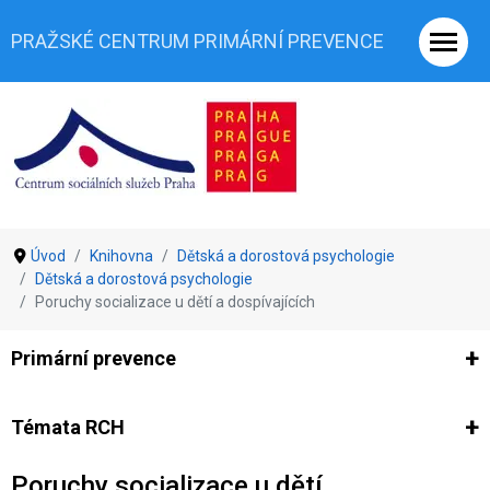
PRAŽSKÉ CENTRUM PRIMÁRNÍ PREVENCE
Úvod
Knihovna
Dětská a dorostová psychologie
Dětská a dorostová psychologie
Poruchy socializace u dětí a dospívajících
Primární prevence
Ze světa prevence
Výzkumy
Výzkumy CSSP-PCPP
Vyjádř
Témata RCH
Poruchy socializace u dětí