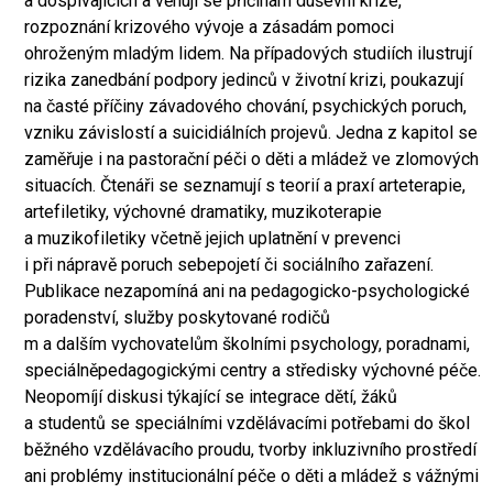
a dospívajících a věnují se příčinám duševní krize,
rozpoznání krizového vývoje a zásadám pomoci
ohroženým mladým lidem. Na případových studiích ilustrují
rizika zanedbání podpory jedinců v životní krizi, poukazují
na časté příčiny závadového chování, psychických poruch,
vzniku závislostí a suicidiálních projevů. Jedna z kapitol se
zaměřuje i na pastorační péči o děti a mládež ve zlomových
situacích. Čtenáři se seznamují s teorií a praxí arteterapie,
artefiletiky, výchovné dramatiky, muzikoterapie
a muzikofiletiky včetně jejich uplatnění v prevenci
i při nápravě poruch sebepojetí či sociálního zařazení.
Publikace nezapomíná ani na pedagogicko-psychologické
poradenství, služby poskytované rodičů
m a dalším vychovatelům školními psychology, poradnami,
speciálněpedagogickými centry a středisky výchovné péče.
Neopomíjí diskusi týkající se integrace dětí, žáků
a studentů se speciálními vzdělávacími potřebami do škol
běžného vzdělávacího proudu, tvorby inkluzivního prostředí
ani problémy institucionální péče o děti a mládež s vážnými