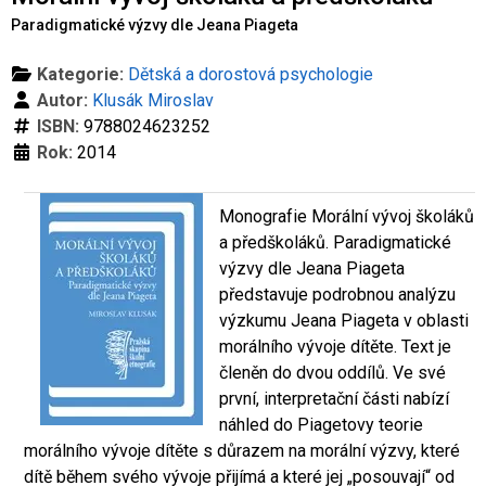
Co je rizikové chování (RCH)
Agrese a šikana
Závislostní ch
Paradigmatické výzvy dle Jeana Piageta
Kategorie:
Dětská a dorostová psychologie
Autor:
Klusák Miroslav
ISBN:
9788024623252
Rok:
2014
Monografie Morální vývoj školáků
a předškoláků. Paradigmatické
výzvy dle Jeana Piageta
představuje podrobnou analýzu
výzkumu Jeana Piageta v oblasti
morálního vývoje dítěte. Text je
členěn do dvou oddílů. Ve své
první, interpretační části nabízí
náhled do Piagetovy teorie
morálního vývoje dítěte s důrazem na morální výzvy, které
dítě během svého vývoje přijímá a které jej „posouvají“ od