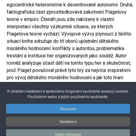
egocentrické heteronomie k decentrované autonomii. Druhá,
faktografická část zprostředkovává zakotvení Piagetovy
teorie v empirii. Čtenáři jsou zde nabízeny k vlastní
interpretaci všechny výzkumné situace, ze kterých
Piagetova teorie vychází. Vývojové výzvy plynoucí z těchto
situací kniha sdružuje do tří oborů uplatnění dětského
morálního hodnocení: konflikty s autoritou, problematika
trestání a instituce her organizovaných jako soutěž. Autor
rovněž analyzuje účast dětí na tomto typu her a skutečnost,
proč Piaget považoval právě tyto hry za nejvíce inspirativní
pro vývoj dětského morálního hodnocení a jak toto hraní
zkoumal.
K ukládání nastavení a správnému fungování využíváme soubory cookies.
Více informací na stránkách
nakladatelství Karolinum
Používáním webu s jejich používáním souhlasíte.
Alexandria Book Library
Rozumím
Nastavení
© 2026 Pražské centrum primární prevence
Další informace