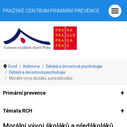
PRAŽSKÉ CENTRUM PRIMÁRNÍ PREVENCE
Úvod
Knihovna
Dětská a dorostová psychologie
Dětská a dorostová psychologie
Morální vývoj školáků a předškoláků
Primární prevence
Ze světa prevence
Výzkumy
Výzkumy CSSP-PCPP
Vyjádř
Témata RCH
Morální vývoj školáků a předškoláků