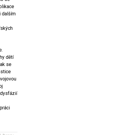
blikace
i dalším
řských
e.
hy dětí
jak se
ostice
ývojovou
oj
 dysfázií
práci