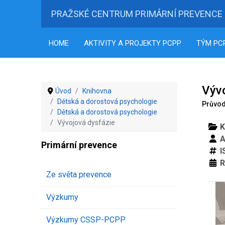
PRAŽSKÉ CENTRUM PRIMÁRNÍ PREVENCE
HOME
AKTIVITY A PROJEKTY PCPP
TÝM PC
Výv
Úvod
Knihovna
Dětská a dorostová psychologie
Průvod
Dětská a dorostová psychologie
Vývojová dysfázie
K
A
Primární prevence
I
R
Ze světa prevence
Výzkumy
Výzkumy CSSP-PCPP