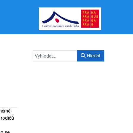
Hledat
měrně
 rodičů
no se