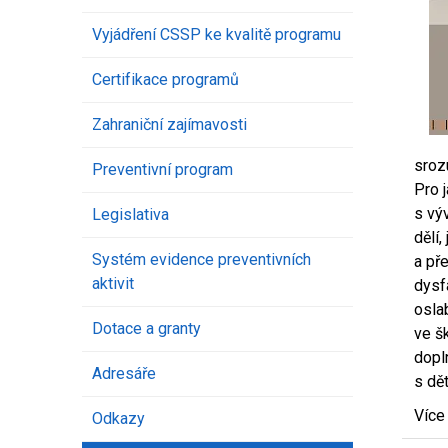
Vyjádření CSSP ke kvalitě programu
Certifikace programů
Zahraniční zajímavosti
sroz
Preventivní program
Pro 
s vý
Legislativa
dělí
Systém evidence preventivních
a př
aktivit
dysfá
osla
Dotace a granty
ve š
dopl
Adresáře
s dě
Více
Odkazy