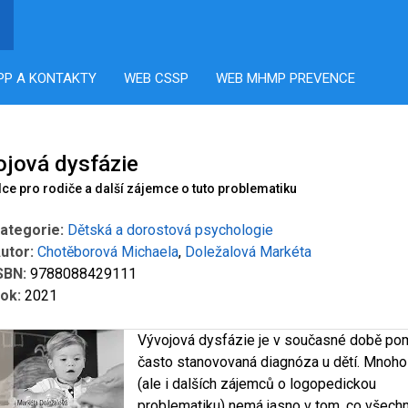
PP A KONTAKTY
WEB CSSP
WEB MHMP PREVENCE
ojová dysfázie
ce pro rodiče a další zájemce o tuto problematiku
ategorie:
Dětská a dorostová psychologie
utor:
Chotěborová Michaela
,
Doležalová Markéta
SBN:
9788088429111
ok:
2021
Vývojová dysfázie je v současné době po
často stanovovaná diagnóza u dětí. Mnoho
(ale i dalších zájemců o logopedickou
problematiku) nemá jasno v tom, co všech