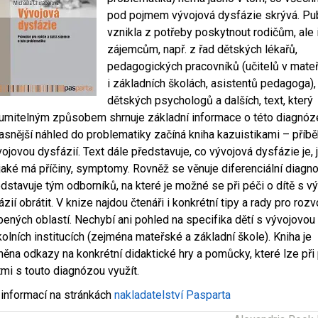
pod pojmem vývojová dysfázie skrývá. Pu
vznikla z potřeby poskytnout rodičům, ale 
zájemcům, např. z řad dětských lékařů,
pedagogických pracovníků (učitelů v mate
i základních školách, asistentů pedagoga),
dětských psychologů a dalších, text, který
umitelným způsobem shrnuje základní informace o této diagnóz
jasnější náhled do problematiky začíná kniha kazuistikami – příbě
vojovou dysfázií. Text dále představuje, co vývojová dysfázie je, 
, jaké má příčiny, symptomy. Rovněž se věnuje diferenciální diagn
edstavuje tým odborníků, na které je možné se při péči o dítě s v
zií obrátit. V knize najdou čtenáři i konkrétní tipy a rady pro rozv
bených oblastí. Nechybí ani pohled na specifika dětí s vývojovou
kolních institucích (zejména mateřské a základní škole). Kniha je
něna odkazy na konkrétní didaktické hry a pomůcky, které lze při 
tmi s touto diagnózou využít.
 informací na stránkách
nakladatelství Pasparta