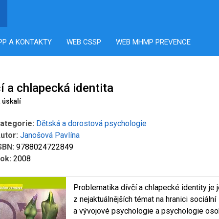
PP A KONTAKTY
WEB CSSP
WEB MHMP PREVENCE
í a chlapecká identita
 úskalí
ategorie:
Dětská a dorostová psychologie
utor:
Janošová Pavlína
SBN:
9788024722849
ok:
2008
Problematika dívčí a chlapecké identity je 
z nejaktuálnějších témat na hranici sociální
a vývojové psychologie a psychologie oso