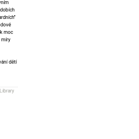
avním
obdobích
ardních"
rodové
Jak moc
 míry
vání dětí
Library