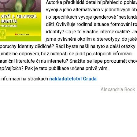
Autorka předkládá detailní přehled o pohl
vývoji a jeho alternativách v jednotlivých 
i o specifikách vývoje genderově "nestand
dětí. Ovlivňuje rodinná situace formování 
identity? Co je to vlastně intersexualita? 
jsme ovlivněni okolím a stereotypy, do jaké
 poruchy identity dědičné? Rádi byste našli na tyto a další otázky
umitelné odpovědi, bez nutnosti se pídit po střípcích informací
hraniční literatuře či na internetu? Snažíte se lépe porozumět cho
spívajících? Pak je tato publikace určena právě vám.
 informací na stránkách
nakladatelství Grada
Alexandria Book 