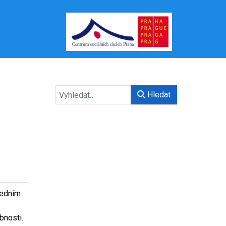
Hledat
jedním
bnosti.