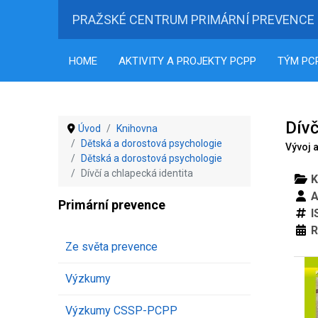
PRAŽSKÉ CENTRUM PRIMÁRNÍ PREVENCE
HOME
AKTIVITY A PROJEKTY PCPP
TÝM PC
Dívč
Úvod
Knihovna
Dětská a dorostová psychologie
Vývoj a
Dětská a dorostová psychologie
Dívčí a chlapecká identita
K
A
Primární prevence
I
R
Ze světa prevence
Výzkumy
Výzkumy CSSP-PCPP