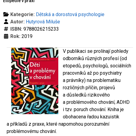
Etopedie v praxi
Kategorie:
Dětská a dorostová psychologie
Autor:
Hutyrová Miluše
ISBN:
9788026215233
Rok:
2019
V publikaci se prolínají pohledy
odborníků různých profesí (od
etopedů, psychologů, sociálních
pracovníků až po psychiatry
a právníky) na problematiku
rozličných příčin, projevů
a důsledků rizikového
a problémového chování, ADHD
i tzv. poruch chování. Kniha je
obohacena řadou kazuistik
a příkladů z praxe, které napomohou porozumění
problémovému chování.