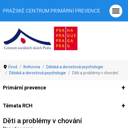
PRAŽSKÉ CENTRUM PRIMÁRNÍ PREVENCE
Úvod
Knihovna
Dětská a dorostová psychologie
Dětská a dorostová psychologie
Děti a problémy v chování
Primární prevence
Ze světa prevence
Výzkumy
Výzkumy CSSP-PCPP
Vyjádř
Témata RCH
Děti a problémy v chování
Co je rizikové chování (RCH)
Agrese a šikana
Závislostní ch