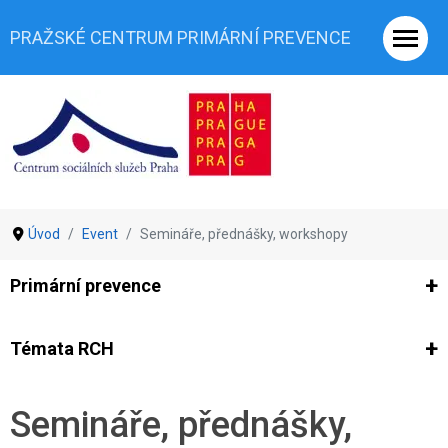
PRAŽSKÉ CENTRUM PRIMÁRNÍ PREVENCE
Úvod
Event
Semináře, přednášky, workshopy
Primární prevence
Ze světa prevence
Výzkumy
Výzkumy CSSP-PCPP
Vyjádř
Témata RCH
Co je rizikové chování (RCH)
Agrese a šikana
Závislostní ch
Semináře, přednášky,