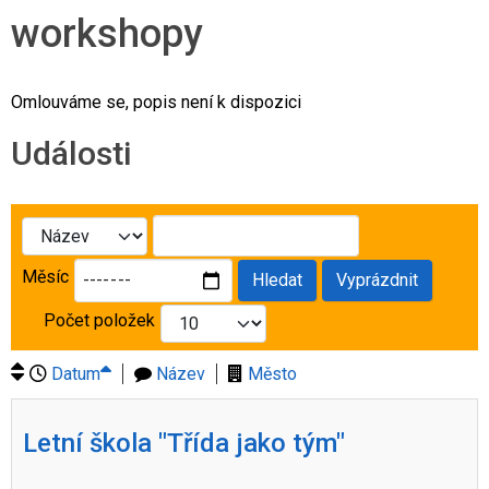
workshopy
Omlouváme se, popis není k dispozici
Události
Měsíc
Hledat
Vyprázdnit
Počet položek
Datum
Název
Město
Letní škola "Třída jako tým"