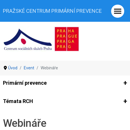
PRAŽSKÉ CENTRUM PRIMÁRNÍ PREVENCE
Úvod
Event
Webináře
Primární prevence
Ze světa prevence
Výzkumy
Výzkumy CSSP-PCPP
Vyjádř
Témata RCH
Co je rizikové chování (RCH)
Agrese a šikana
Závislostní ch
Webináře