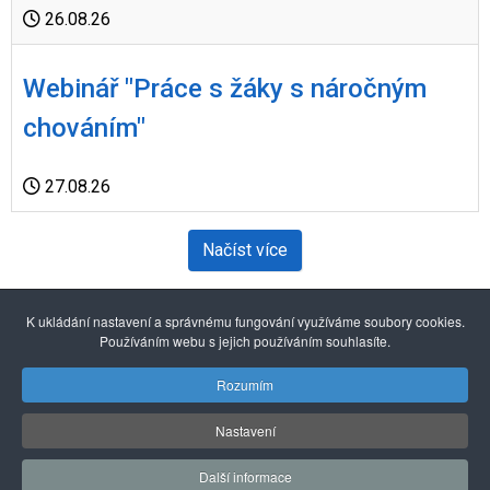
26.08.26
Webinář "Práce s žáky s náročným
chováním"
27.08.26
Načíst více
1
2
3
4
5
6
7
8
K ukládání nastavení a správnému fungování využíváme soubory cookies.
Používáním webu s jejich používáním souhlasíte.
Powered by
JEM
Rozumím
Nastavení
© 2026 Pražské centrum primární prevence
Další informace