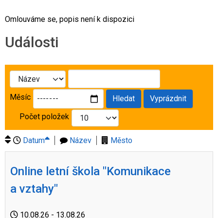
Omlouváme se, popis není k dispozici
Události
Měsíc
Hledat
Vyprázdnit
Počet položek
Datum
Název
Město
Online letní škola "Komunikace
a vztahy"
10.08.26
- 13.08.26