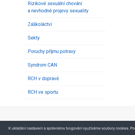
Rizikové sexuální chování
a nevhodné projevy sexuality
Záškoláctví
Sekty
Poruchy příjmu potravy
Syndrom CAN
RCH v dopravě
RCH ve sportu
K ukládání nastavení a správnému fungování využíváme soubory cookies. Pou