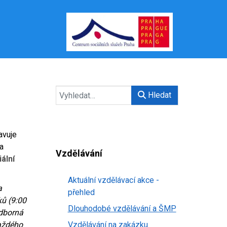
Hledat
avuje
ia
Vzdělávání
iální
Aktuální vzdělávací akce -
a
přehled
ků (9:00
Dlouhodobé vzdělávání a ŠMP
odborná
každého
Vzdělávání na zakázku