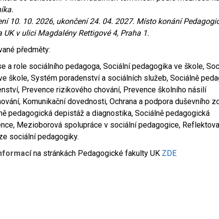
íka.
ní 10. 10. 2026, ukončení 24. 04. 2027. Místo konání Pedagogi
a UK v ulici Magdalény Rettigové 4, Praha 1.
vané předměty:
e a role sociálního pedagoga, Sociální pedagogika ve škole, Soc
ve škole, Systém poradenství a sociálních služeb, Sociálně ped
nství, Prevence rizikového chování, Prevence školního násilí
nování, Komunikační dovednosti, Ochrana a podpora duševního zd
ně pedagogická depistáž a diagnostika, Sociálně pedagogická
ence, Mezioborová spolupráce v sociální pedagogice, Reflektov
ze sociální pedagogiky.
informací
na stránkách Pedagogické fakulty UK
ZDE