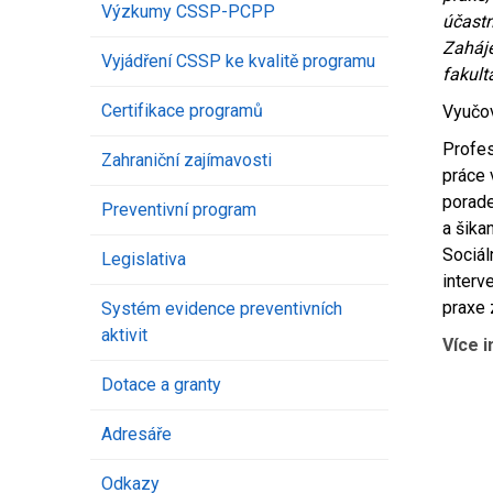
Výzkumy CSSP-PCPP
účastn
Zaháje
Vyjádření CSSP ke kvalitě programu
fakult
Certifikace programů
Vyučo
Profes
Zahraniční zajímavosti
práce 
porade
Preventivní program
a šika
Sociál
Legislativa
interv
praxe 
Systém evidence preventivních
aktivit
Více 
Dotace a granty
Adresáře
Odkazy