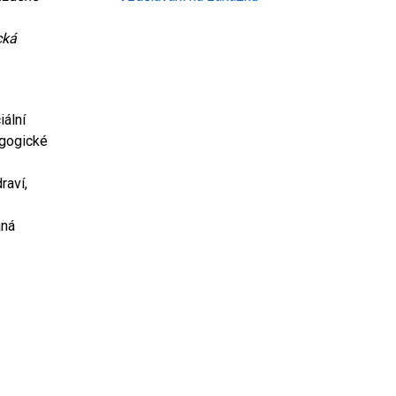
cká
iální
agogické
raví,
aná