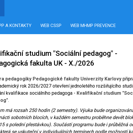
PP A KONTAKTY
WEB CSSP
WEB MHMP PREVENCE
ifikační studium "Sociální pedagog" -
gogická fakulta UK - X./2026
ra pedagogiky Pedagogické fakulty Univerzity Karlovy
připr
ademický rok 2026/2027 otevření jednoletého rozšiřujícího stud
ání kvalifikace sociálního pedagoga -
Kvalifikační studium "Soc
gog"
.
um má rozsah 250 hodin (2 semestry). Výuka bude organizován
ácti sobotních blocích, v každém semestru proběhne devět blo
15 s polední přestávkou). Součástí programu bude i průběžná 
 která se uskuteční v individuálních termínech podle možností 