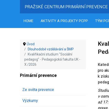
PRAŽSKÉ CENTRUM PRIMÁRNÍ PREVENCE
HOME
AKTIVITY A PROJEKTY PCPP
TÝM PC
Kval
Úvod
Dlouhodobé vzdělávání a ŠMP
Peda
Kvalifikační studium "Sociální
pedagog" - Pedagogická fakulta UK -
Kated
X./2026
pro ak
Primární prevence
k získ
peda
Ze světa prevence
Studi
v osmn
Výzkumy
až 17:
praxe,