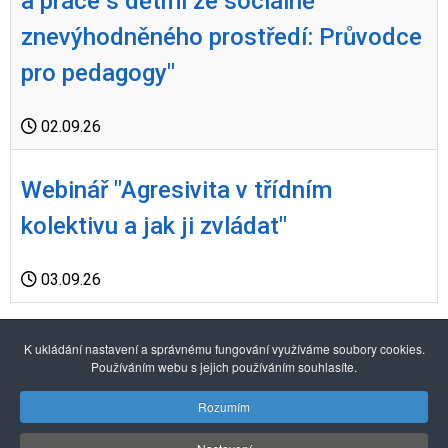
a práce s dětmi ze sociálně
znevýhodněného prostředí: Průvodce
pro pedagogy"
02.09.26
Webinář "Agresivita v třídním
kolektivu a jak ji zvládat"
03.09.26
1
2
3
4
5
6
7
8
9
10
K ukládání nastavení a správnému fungování využíváme soubory cookies.
Používáním webu s jejich používáním souhlasíte.
Powered by
JEM
Rozumím