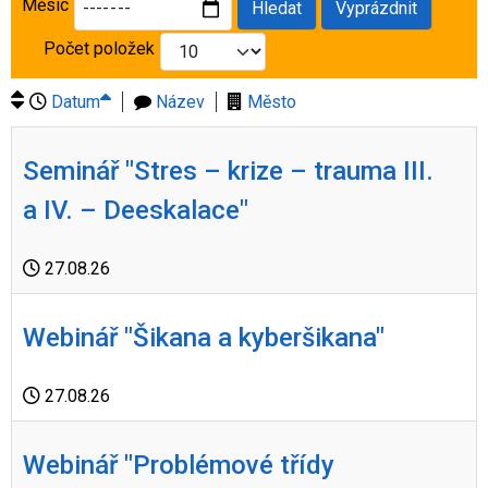
Měsíc
Hledat
Vyprázdnit
Počet položek
Datum
Název
Město
Seminář "Stres – krize – trauma III.
a IV. – Deeskalace"
27.08.26
Webinář "Šikana a kyberšikana"
27.08.26
Webinář "Problémové třídy