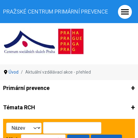
PRAŽSKÉ CENTRUM PRIMÁRNÍ PREVENCE
Úvod
Aktuální vzdělávací akce - přehled
Primární prevence
Ze světa prevence
Výzkumy
Výzkumy CSSP-PCPP
Vyjádř
Témata RCH
Co je rizikové chování (RCH)
Agrese a šikana
Závislostní ch