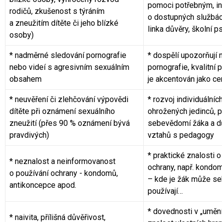
pomoci potřebným, in
rodičů, zkušenost s týráním
o dostupných službác
a zneužitím dítěte či jeho blízké
linka důvěry, školní 
osoby)
* nadměrné sledování pornografie
*
dospělí upozorňují 
nebo videí s agresivním sexuálním
pornografie, kvalitní 
obsahem
je akcentován jako c
* neuvěření či zlehčování výpovědi
*
rozvoj individuálníc
dítěte při oznámení sexuálního
ohrožených jedinců, 
zneužití (přes 90 % oznámení bývá
sebevědomí žáka a d
pravdivých)
vztahů s pedagogy
*
praktické znalosti o
* neznalost a neinformovanost
ochrany, např. kondo
o používání ochrany - kondomů,
– kde je žák může seh
antikoncepce apod.
používají…
*
dovednosti v „umění 
* naivita, přílišná důvěřivost,