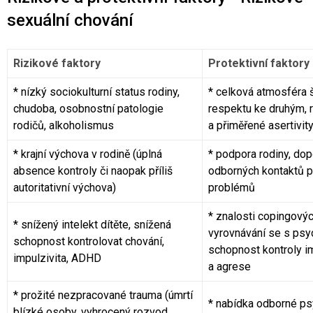
Co je rizikové chování (RCH)
Agrese a šikana
Závislostní ch
sexuální chování
Rizikové faktory
Protektivní faktory
*
nízký sociokulturní status rodiny,
*
celková atmosféra 
chudoba, osobnostní patologie
respektu ke druhým, 
rodičů, alkoholismus
a přiměřené asertivit
* krajní výchova v rodině (úplná
*
podpora rodiny, dop
absence kontroly či naopak příliš
odborných kontaktů pr
autoritativní výchova)
problémů
*
znalosti copingovýc
* snížený intelekt dítěte, snížená
vyrovnávání se s psyc
schopnost kontrolovat chování,
schopnost kontroly im
impulzivita, ADHD
a agrese
* prožité nezpracované trauma (úmrtí
*
nabídka odborné ps
blízké osoby, vyhrocený rozvod