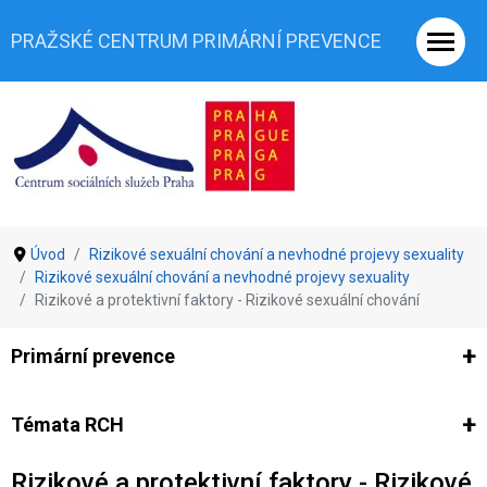
PRAŽSKÉ CENTRUM PRIMÁRNÍ PREVENCE
Úvod
Rizikové sexuální chování a nevhodné projevy sexuality
Rizikové sexuální chování a nevhodné projevy sexuality
Rizikové a protektivní faktory - Rizikové sexuální chování
Primární prevence
Ze světa prevence
Výzkumy
Výzkumy CSSP-PCPP
Vyjádř
Témata RCH
Rizikové a protektivní faktory - Rizikové