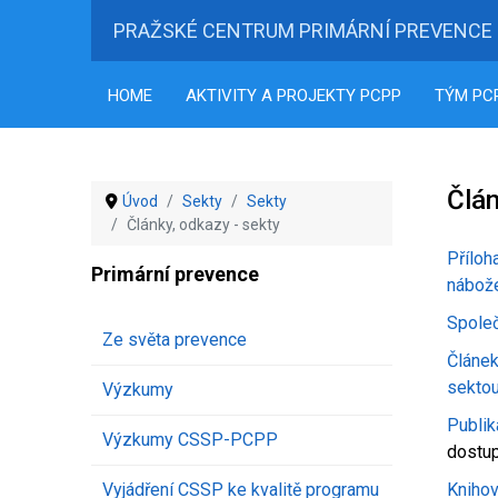
PRAŽSKÉ CENTRUM PRIMÁRNÍ PREVENCE
HOME
AKTIVITY A PROJEKTY PCPP
TÝM PC
Člán
Úvod
Sekty
Sekty
Články, odkazy - sekty
Příloh
Primární prevence
nábože
Společ
Ze světa prevence
Článek
sektou
Výzkumy
Publik
Výzkumy CSSP-PCPP
dostup
Vyjádření CSSP ke kvalitě programu
Kniho