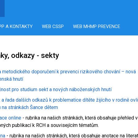
PP A KONTAKTY
WEB CSSP
WEB MHMP PREVENCE
ky, odkazy - sekty
a metodického doporučení k prevenci rizikového chování – nová
nská hnutí
nost pro studium sekt a nových náboženských hnutí
 a řada dalších odkazů k problematice dítěte žijícího v rodině ov
 na stránkách Šance dětem
ace online
- rubrika na našich stránkách, která obsahuje přehled 
ných publikací k RCH a souvisejícím tématům.
vna
- rubrika na našich stránkách, která obsahuje anotace na litera