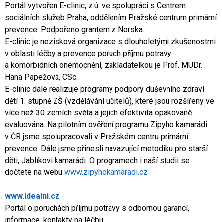
Portál vytvořen E-clinic, z.ú. ve spolupráci s Centrem
sociálních služeb Praha, oddělením Pražské centrum primární
prevence. Podpořeno grantem z Norska.
E-clinic je nezisková organizace s dlouholetými zkušenostmi
v oblasti léčby a prevence poruch příjmu potravy
a komorbidních onemocnění, zakladatelkou je Prof. MUDr.
Hana Papežová, CSc.
E-clinic dále realizuje programy podpory duševního zdraví
dětí 1. stupně ZŠ (vzdělávání učitelů), které jsou rozšířeny ve
více než 30 zemích světa a jejich efektivita opakovaně
evaluována. Na pilotním ověření programu Zipyho kamarádi
v ČR jsme spolupracovali v Pražském centru primární
prevence. Dále jsme přinesli navazující metodiku pro starší
děti, Jablíkovi kamarádi. O programech i naší studii se
dočtete na webu
www.zipyhokamaradi.cz
www.idealni.cz
Portál o poruchách příjmu potravy s odbornou garancí,
informace, kontakty na léčbu.