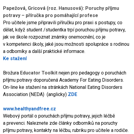
Papežová, Gricová (roz. Hanusová): Poruchy příjmu
potravy – příručka pro pomáhající profese
Pro učitele jsme připravili příručku pro praxi s postupy, co
dělat, když student /studentka trpí poruchou příjmu potravy,
jak ve škole rozpoznat známky onemocnění, co je
v kompetenci školy, jaké jsou možnosti spolupráce s rodinou
a odborníky a další praktické informace.
Ke stažení
Brožura
Educator Toolkit
nejen pro pedagogy o poruchách
příjmu potravy doporučená Academy For Eating Disorders.
On-line ke stažení na stránkách National Eating Disorders
Association (NEDA) (anglicky)
ZDE
www.healthyandfree.cz
Webový portál o poruchách příjmu potravy, jejich léčbě
a prevenci. Naleznete zde články odborníků na poruchy
příjmu potravy, kontakty na léčbu, rubriku pro učitele a rodiče.