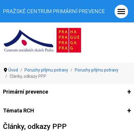
PRAŽSKÉ CENTRUM PRIMÁRNÍ PREVENCE
Úvod
Poruchy příjmu potravy
Poruchy příjmu potravy
Články, odkazy PPP
Primární prevence
Ze světa prevence
Výzkumy
Výzkumy CSSP-PCPP
Vyjádř
Témata RCH
Články, odkazy PPP
Co je rizikové chování (RCH)
Agrese a šikana
Závislostní ch