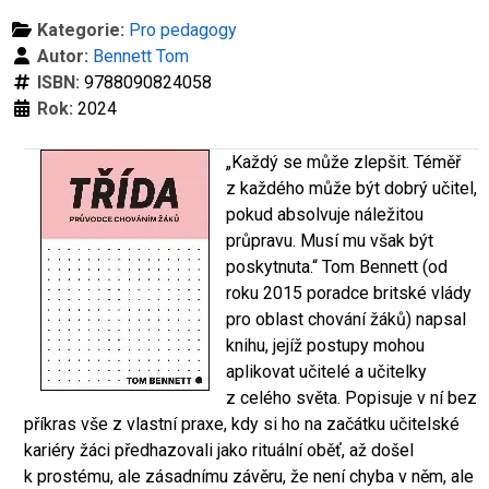
Kategorie:
Pro pedagogy
Autor:
Bennett Tom
ISBN:
9788090824058
Rok:
2024
„Každý se může zlepšit. Téměř
z každého může být dobrý učitel,
pokud absolvuje náležitou
průpravu. Musí mu však být
poskytnuta.“ Tom Bennett (od
roku 2015 poradce britské vlády
pro oblast chování žáků) napsal
knihu, jejíž postupy mohou
aplikovat učitelé a učitelky
z celého světa. Popisuje v ní bez
příkras vše z vlastní praxe, kdy si ho na začátku učitelské
kariéry žáci předhazovali jako rituální oběť, až došel
k prostému, ale zásadnímu závěru, že není chyba v něm, ale