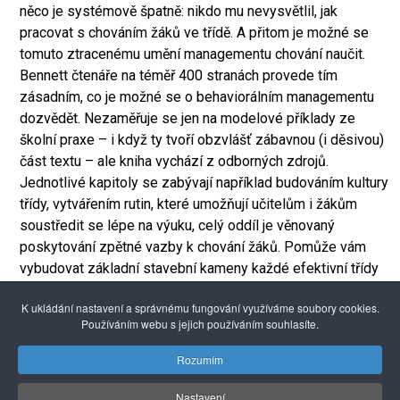
něco je systémově špatně: nikdo mu nevysvětlil, jak
pracovat s chováním žáků ve třídě. A přitom je možné se
tomuto ztracenému umění managementu chování naučit.
Bennett čtenáře na téměř 400 stranách provede tím
zásadním, co je možné se o behaviorálním managementu
dozvědět. Nezaměřuje se jen na modelové příklady ze
školní praxe – i když ty tvoří obzvlášť zábavnou (i děsivou)
část textu – ale kniha vychází z odborných zdrojů.
Jednotlivé kapitoly se zabývají například budováním kultury
třídy, vytvářením rutin, které umožňují učitelům i žákům
soustředit se lépe na výuku, celý oddíl je věnovaný
poskytování zpětné vazby k chování žáků. Pomůže vám
vybudovat základní stavební kameny každé efektivní třídy
a školy.
K ukládání nastavení a správnému fungování využíváme soubory cookies.
Více informací na stránkách
Nakladatelství publishED
Používáním webu s jejich používáním souhlasíte.
Alexandria Book Library
Rozumím
Nastavení