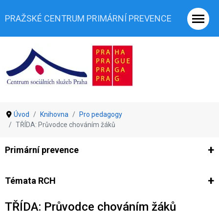
PRAŽSKÉ CENTRUM PRIMÁRNÍ PREVENCE
Úvod
Knihovna
Pro pedagogy
TŘÍDA: Průvodce chováním žáků
Primární prevence
Ze světa prevence
Výzkumy
Výzkumy CSSP-PCPP
Vyjádř
Témata RCH
TŘÍDA: Průvodce chováním žáků
Co je rizikové chování (RCH)
Agrese a šikana
Závislostní ch