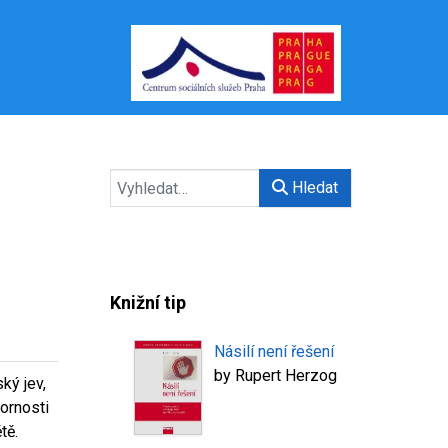
Hledat
Knižní tip
Násilí není řešení
by
Rupert Herzog
ký jev,
ornosti
tě.