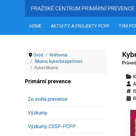
PRAŽSKÉ CENTRUM PRIMÁRNÍ PREVENCE
HOME
AKTIVITY A PROJEKTY PCPP
TÝM PC
Kyb
Úvod
Knihovna
Šikana, kyberbezpečnost
Průvo
Kyberšikana
K
Primární prevence
A
I
R
Ze světa prevence
Výzkumy
Výzkumy CSSP-PCPP