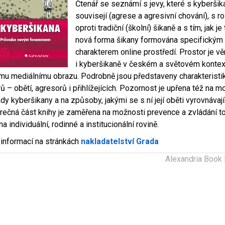
Čtenář se seznámí s jevy, které s kyberši
souvisejí (agrese a agresivní chování), s ro
oproti tradiční (školní) šikaně a s tím, jak je
nová forma šikany formována specifickým
charakterem online prostředí. Prostor je v
i kyberšikaně v českém a světovém kontex
jímu mediálnímu obrazu. Podrobně jsou představeny charakteristik
rů – obětí, agresorů i přihlížejících. Pozornost je upřena též na 
dy kyberšikany a na způsoby, jakými se s ní její oběti vyrovnávají
rečná část knihy je zaměřena na možnosti prevence a zvládání t
na individuální, rodinné a institucionální rovině.
 informací na stránkách
nakladatelství Grada
Alexandria Book 