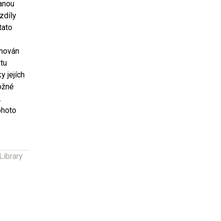
kanou
zdíly
 tato
ěnován
tu
y jejích
možné
.
ohoto
Library