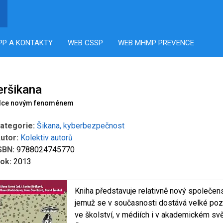
PP A KONTAKTY
WEB CSSP
WEB MHMP PREVENCE
eršikana
dce novým fenoménem
ategorie:
Šikana, kyberbezpečnost
utor:
Kolektiv autorů
SBN:
9788024745770
ok:
2013
Kniha představuje relativně nový společens
jemuž se v současnosti dostává velké poz
ve školství, v médiích i v akademickém svě