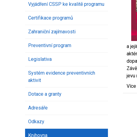
Vyjádření CSSP ke kvalitě programu
Certifikace programů
Zahraniční zajímavosti
Preventivní program
a je
akté
Legislativa
dopa
Závě
Systém evidence preventivních
jevu 
aktivit
Více
Dotace a granty
Adresáře
Odkazy
Knihovna